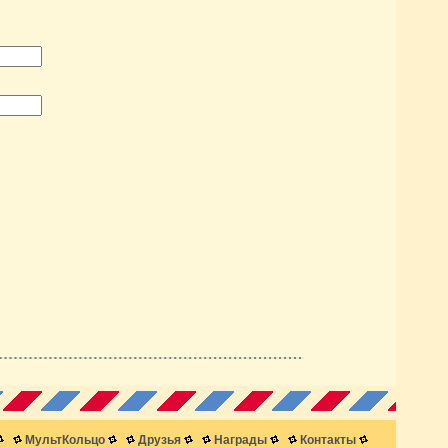
МультКольцо
Друзья
Награды
Контакты