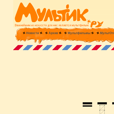
Новости
Архив
Мультфильмы
МультОт