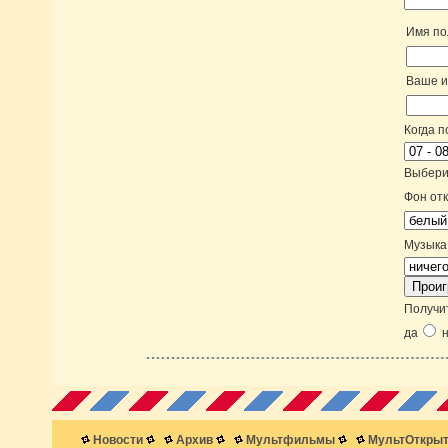
Имя по
Ваше 
Когда п
Выберит
Фон от
Музыка
Получи
да
н
Новости
Архив
Мультфильмы
МультОткрыт