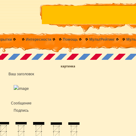
крытки
Интересности
Помощь
МультРейтинг
Муль
картинка
Ваш заголовок
Cообщение
Подпись