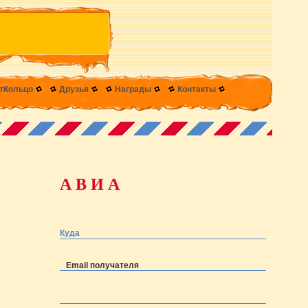
тКольцо
Друзья
Награды
Контакты
А В И А
Куда
Email получателя