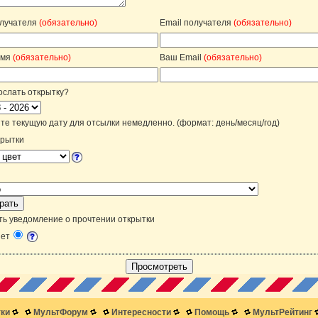
лучателя
(обязательно)
Email получателя
(обязательно)
имя
(обязательно)
Ваш Email
(обязательно)
ослать открытку?
е текущую дату для отсылки немедленно. (формат: день/месяц/год)
крытки
ть уведомление о прочтении открытки
ет
ки
МультФорум
Интересности
Помощь
МультРейтинг