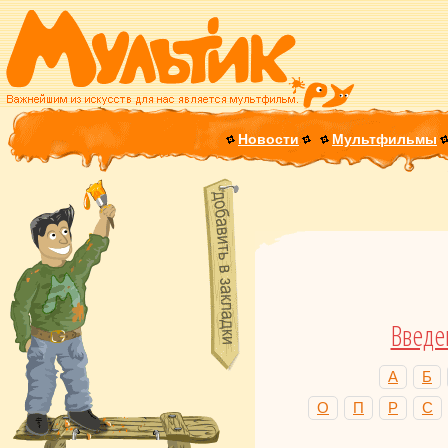
Новости
Мультфильмы
Введе
А
Б
О
П
Р
С