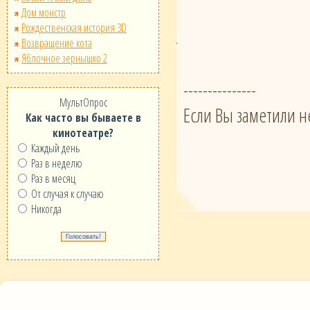
Дом монстр
Рождественская история 3D
Возвращение кота
Яблочное зернышко 2
---------------
МультОпрос
Если Вы заметили н
Как часто вы бываете в
кинотеатре?
Каждый день
Раз в неделю
Раз в месяц
От случая к случаю
Никогда