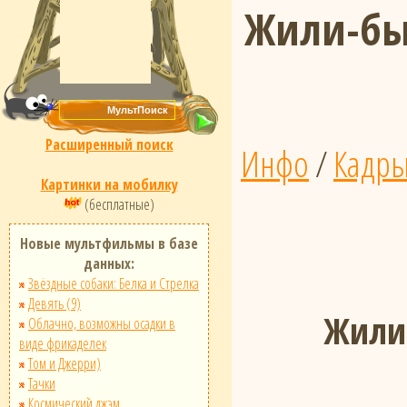
Жили-бы
Расширенный поиск
Инфо
/
Кадр
Картинки на мобилку
(бесплатные)
Новые мультфильмы в базе
данных:
Звёздные собаки: Белка и Стрелка
Девять (9)
Жили
Облачно, возможны осадки в
виде фрикаделек
Том и Джерри)
Тачки
Космический джэм