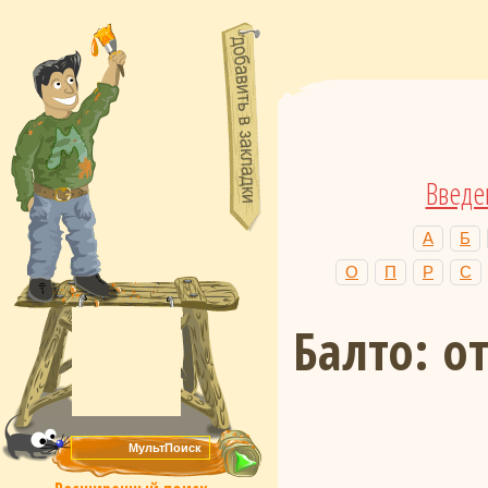
Введе
А
Б
О
П
Р
С
Балто: 