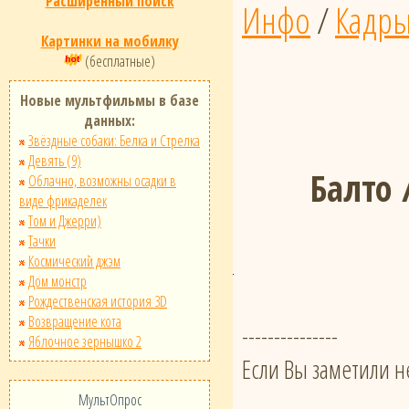
Расширенный поиск
Инфо
/
Кадр
Картинки на мобилку
(бесплатные)
Новые мультфильмы в базе
данных:
Звёздные собаки: Белка и Стрелка
Девять (9)
Балто /
Облачно, возможны осадки в
виде фрикаделек
Том и Джерри)
Тачки
Космический джэм
Дом монстр
Рождественская история 3D
Возвращение кота
---------------
Яблочное зернышко 2
Если Вы заметили н
МультОпрос