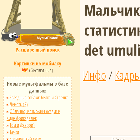
Мальчик
статист
det umul
Расширенный поиск
Картинки на мобилку
Инфо
/
Кадр
(бесплатные)
Новые мультфильмы в базе
данных:
Звёздные собаки: Белка и Стрелка
Девять (9)
Облачно, возможны осадки в
виде фрикаделек
Том и Джерри)
Тачки
Космический джэм
Рейтинг: