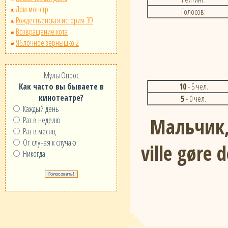
Дом монстр
Голосов:
Рождественская история 3D
Возвращение кота
Яблочное зернышко 2
МультОпрос
10
- 5 чел.
Как часто вы бываете в
кинотеатре?
5
- 0 чел.
Каждый день
Мальчик,
Раз в неделю
Раз в месяц
От случая к случаю
ville gøre 
Никогда