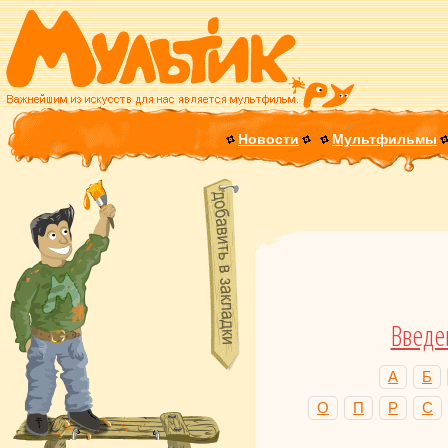
Новости
Мультфильмы
Введе
А
Б
О
П
Р
С