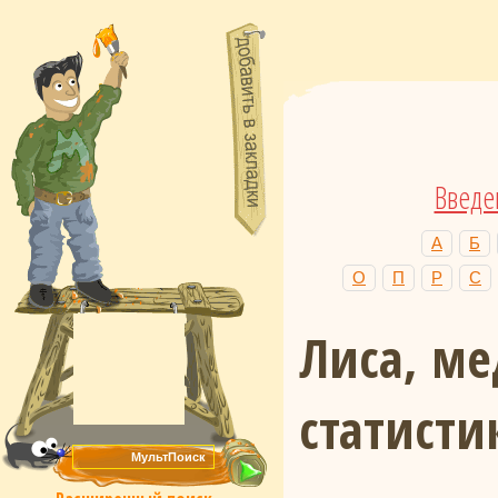
Введе
А
Б
О
П
Р
С
Лиса, ме
статист