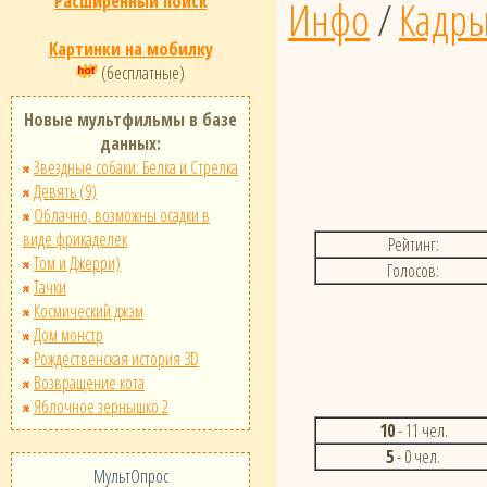
Расширенный поиск
Инфо
/
Кадр
Картинки на мобилку
(бесплатные)
Новые мультфильмы в базе
данных:
Звёздные собаки: Белка и Стрелка
Девять (9)
Облачно, возможны осадки в
виде фрикаделек
Рейтинг:
Том и Джерри)
Голосов:
Тачки
Космический джэм
Дом монстр
Рождественская история 3D
Возвращение кота
Яблочное зернышко 2
10
- 11 чел.
5
- 0 чел.
МультОпрос