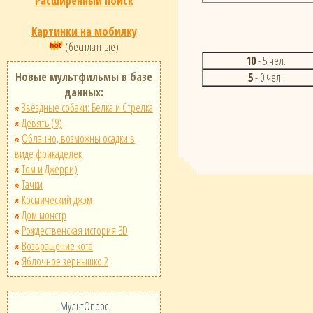
Расширенный поиск
Картинки на мобилку
(бесплатные)
10
- 5 чел.
Новые мультфильмы в базе
5
- 0 чел.
данных:
Звёздные собаки: Белка и Стрелка
Девять (9)
Облачно, возможны осадки в
виде фрикаделек
Том и Джерри)
Тачки
Космический джэм
Дом монстр
Рождественская история 3D
Возвращение кота
Яблочное зернышко 2
МультОпрос