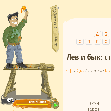
А
Б
О
П
Р
С
Лев и бык: 
Инфо
/
Кадры
/ Статистика /
Ком
Рейтинг:
Голосов: