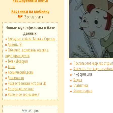
Расширенный поиск
Картинки на мобилку
(бесплатные)
Новые мультфильмы в базе
данных:
Звёздные собаки: Белка и Стрелка
Девять (9)
Облачно, возможны осадки в
виде фрикаделек
Том и Джерри)
Послать этот кадр как открыт
Тачки
Закачать этот кадр на мобил
Космический джэм
Информация
Дом монстр
Кадры
Рождественская история 3D
Статистика
Возвращение кота
Комментарии
Яблочное зернышко 2
МультОпрос