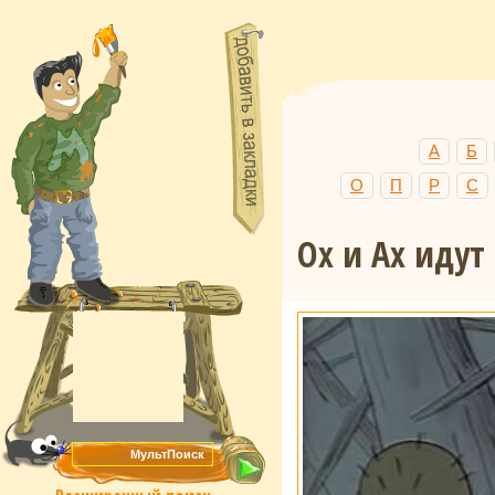
А
Б
О
П
Р
С
Ох и Ах идут