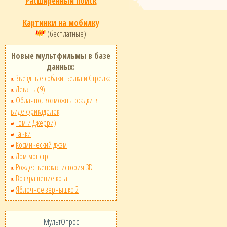
Расширенный поиск
Картинки на мобилку
(бесплатные)
Новые мультфильмы в базе
данных:
Звёздные собаки: Белка и Стрелка
Девять (9)
Облачно, возможны осадки в
виде фрикаделек
Том и Джерри)
Тачки
Космический джэм
Дом монстр
Рождественская история 3D
Возвращение кота
Яблочное зернышко 2
МультОпрос