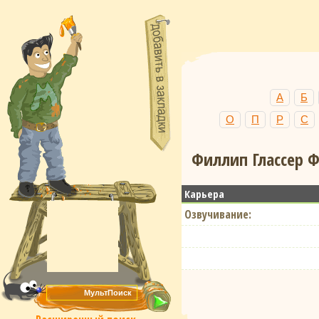
А
Б
О
П
Р
С
Филлип Глассер Ф
Карьера
Озвучивание: