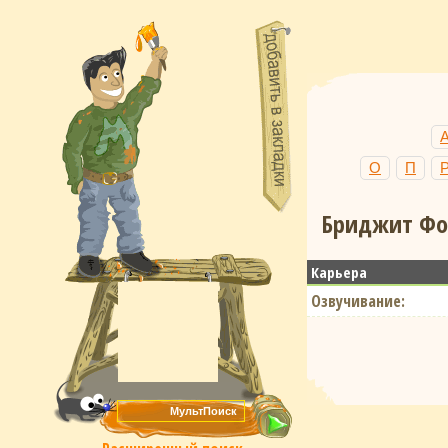
О
П
Бриджит Фон
Карьера
Озвучивание: