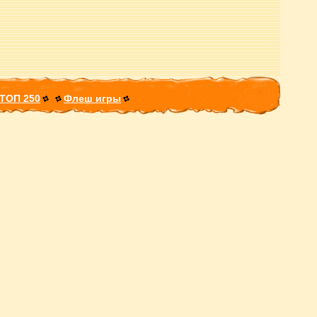
ТОП 250
Флеш игры