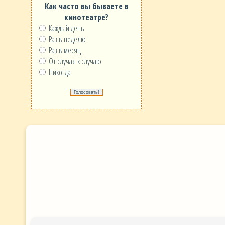
Как часто вы бываете в
кинотеатре?
Каждый день
Раз в неделю
Раз в месяц
От случая к случаю
Никогда