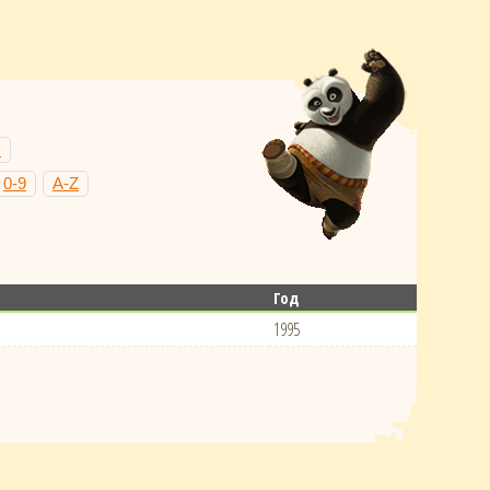
Н
0-9
A-Z
Год
1995