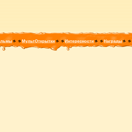
ильмы
МультОткрытки
Интересности
Награды