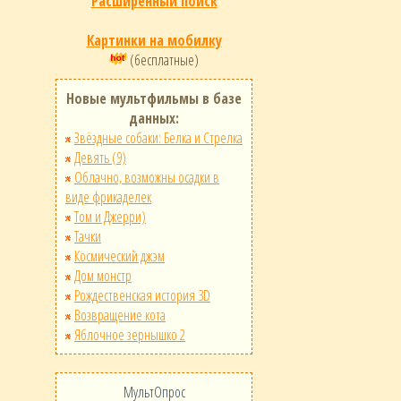
Расширенный поиск
Картинки на мобилку
(бесплатные)
Новые мультфильмы в базе
данных:
Звёздные собаки: Белка и Стрелка
Девять (9)
Облачно, возможны осадки в
виде фрикаделек
Том и Джерри)
Тачки
Космический джэм
Дом монстр
Рождественская история 3D
Возвращение кота
Яблочное зернышко 2
МультОпрос