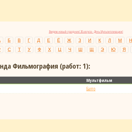
Введем новый праздник! 30 августа - День Мультипликации!
А
Б
В
Г
Д
Е
Ё
Ж
З
И
К
Л
М
Р
С
Т
У
Ф
Х
Ц
Ч
Ш
Щ
Э
Ю
Я
да Фильмография (работ: 1):
Мультфильм
Балто