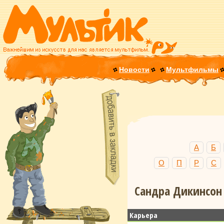
Новости
Мультфильмы
А
Б
О
П
Р
С
Сандра Дикинсон 
Карьера