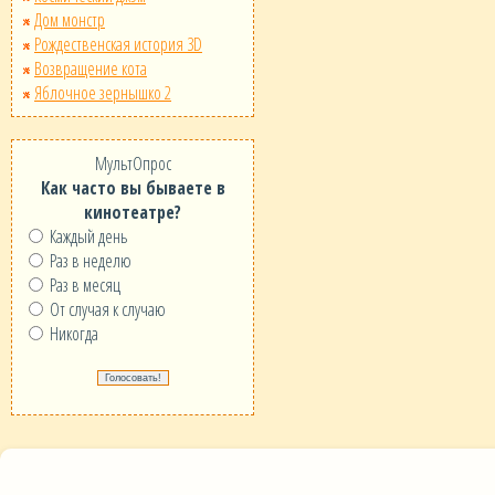
Дом монстр
Рождественская история 3D
Возвращение кота
Яблочное зернышко 2
МультОпрос
Как часто вы бываете в
кинотеатре?
Каждый день
Раз в неделю
Раз в месяц
От случая к случаю
Никогда