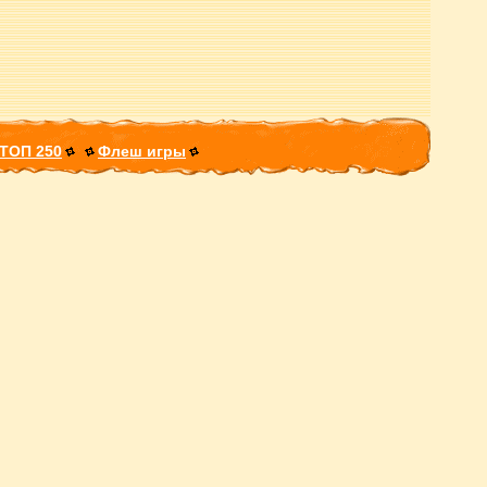
ТОП 250
Флеш игры