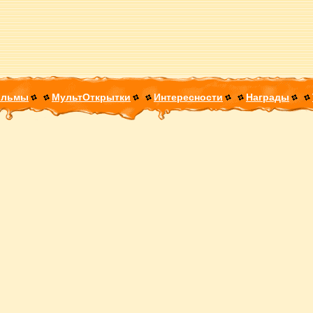
ильмы
МультОткрытки
Интересности
Награды