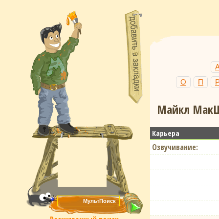
О
П
Майкл МакШ
Карьера
Озвучивание: