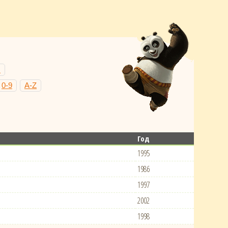
Н
0-9
A-Z
Год
1995
1986
1997
2002
1998