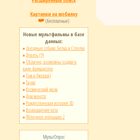
Расширенный поиск
Картинки на мобилку
(бесплатные)
Новые мультфильмы в базе
данных:
Звёздные собаки: Белка и Стрелка
Девять (9)
Облачно, возможны осадки в
виде фрикаделек
Том и Джерри)
Тачки
Космический джэм
Дом монстр
Рождественская история 3D
Возвращение кота
Яблочное зернышко 2
МультОпрос