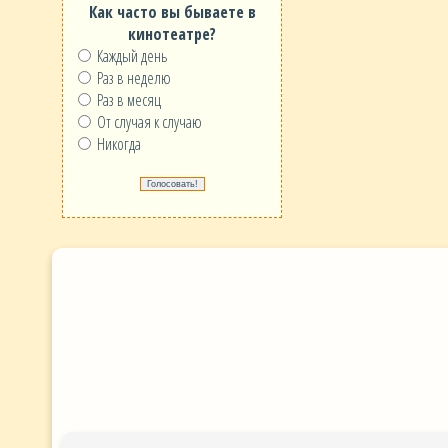
Как часто вы бываете в
кинотеатре?
Каждый день
Раз в неделю
Раз в месяц
От случая к случаю
Никогда