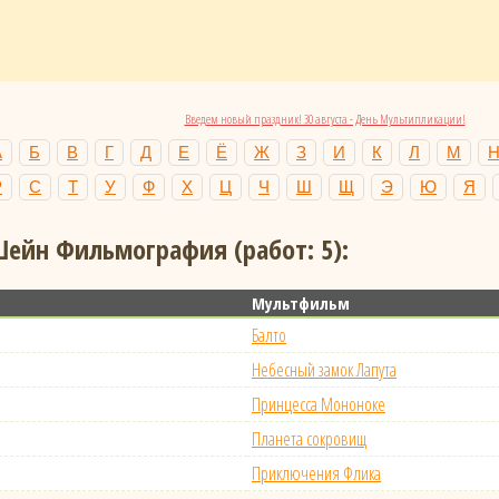
Введем новый праздник! 30 августа - День Мультипликации!
А
Б
В
Г
Д
Е
Ё
Ж
З
И
К
Л
М
Р
С
Т
У
Ф
Х
Ц
Ч
Ш
Щ
Э
Ю
Я
ейн Фильмография (работ: 5):
Мультфильм
Балто
Небесный замок Лапута
Принцесса Мононоке
Планета сокровищ
Приключения Флика