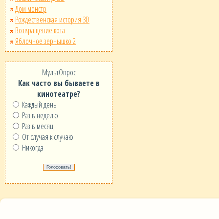
Дом монстр
Рождественская история 3D
Возвращение кота
Яблочное зернышко 2
МультОпрос
Как часто вы бываете в
кинотеатре?
Каждый день
Раз в неделю
Раз в месяц
От случая к случаю
Никогда