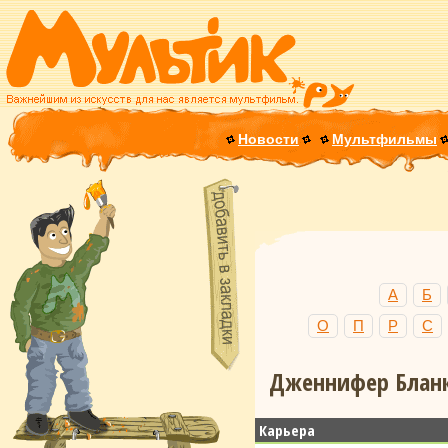
Новости
Мультфильмы
А
Б
О
П
Р
С
Дженнифер Бланк
Карьера