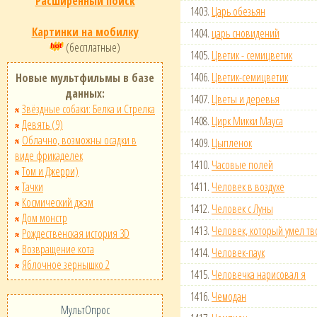
Расширенный поиск
1403.
Царь обезьян
Картинки на мобилку
1404.
царь сновидений
(бесплатные)
1405.
Цветик - семицветик
1406.
Цветик-семицветик
Новые мультфильмы в базе
данных:
1407.
Цветы и деревья
Звёздные собаки: Белка и Стрелка
1408.
Цирк Микки Мауса
Девять (9)
Облачно, возможны осадки в
1409.
Цыпленок
виде фрикаделек
1410.
Часовые полей
Том и Джерри)
Тачки
1411.
Человек в воздухе
Космический джэм
1412.
Человек с Луны
Дом монстр
1413.
Человек, который умел тв
Рождественская история 3D
Возвращение кота
1414.
Человек-паук
Яблочное зернышко 2
1415.
Человечка нарисовал я
1416.
Чемодан
МультОпрос