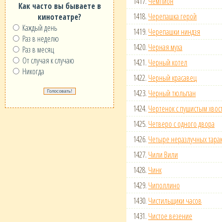
1417.
Чемпион
Как часто вы бываете в
1418.
Черепашка герой
кинотеатре?
Каждый день
1419.
Черепашки ниндзя
Раз в неделю
1420.
Черная муха
Раз в месяц
От случая к случаю
1421.
Черный котел
Никогда
1422.
Черный красавец
1423.
Черный тюльпан
1424.
Чертенок с пушистым хвос
1425.
Четверо с одного двора
1426.
Четыре неразлучных тарак
1427.
Чили Вили
1428.
Чинк
1429.
Чиполлино
1430.
Чистильщики часов
1431.
Чистое везение