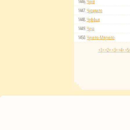
1446.
Чуня
1447.
Чуридило
1448.
Чуффык
1449.
Чуча
1450.
Чучело-Мяучело
<1>
<2>
<3>
<4>
<5