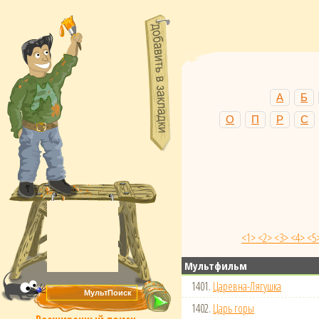
А
Б
О
П
Р
С
<1>
<2>
<3>
<4>
<5
Мультфильм
1401.
Царевна-Лягушка
1402.
Царь горы