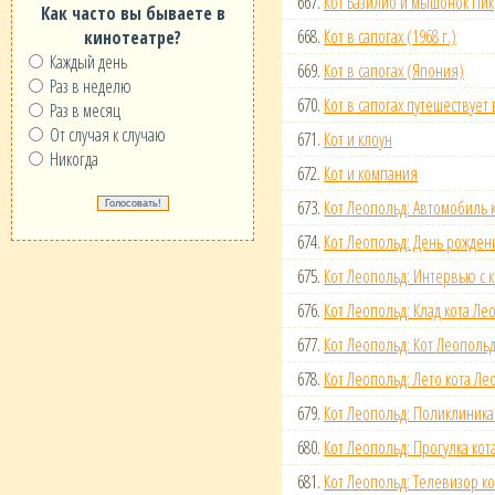
667.
Кот Базилио и мышонок Пик
Как часто вы бываете в
668.
Кот в сапогах (1968 г.)
кинотеатре?
Каждый день
669.
Кот в сапогах (Япония)
Раз в неделю
670.
Кот в сапогах путешествует 
Раз в месяц
От случая к случаю
671.
Кот и клоун
Никогда
672.
Кот и компания
673.
Кот Леопольд: Автомобиль 
674.
Кот Леопольд: День рожден
675.
Кот Леопольд: Интервью с 
676.
Кот Леопольд: Клад кота Ле
677.
Кот Леопольд: Кот Леопольд
678.
Кот Леопольд: Лето кота Ле
679.
Кот Леопольд: Поликлиника
680.
Кот Леопольд: Прогулка кот
681.
Кот Леопольд: Телевизор к