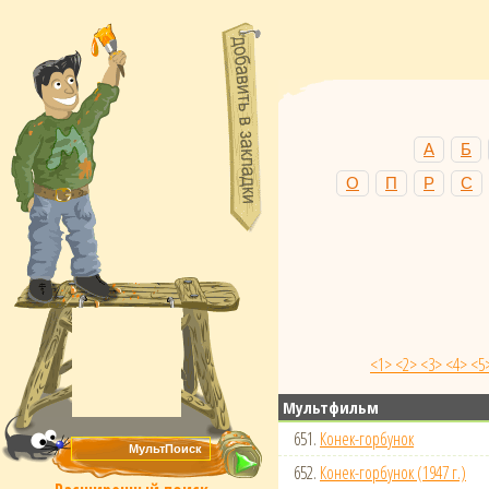
А
Б
О
П
Р
С
<1>
<2>
<3>
<4>
<5
Мультфильм
651.
Конек-горбунок
652.
Конек-горбунок (1947 г.)