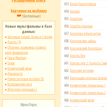
Расширенный поиск
653.
Конец Евангелиона
Картинки на мобилку
654.
Контакт
(бесплатные)
655.
Кораблик
656.
Корабль-призрак
Новые мультфильмы в базе
данных:
657.
Королева зубная щетка
Звёздные собаки: Белка и Стрелка
658.
Королевские зайцы
Девять (9)
Облачно, возможны осадки в
659.
Королевский бутерброд
виде фрикаделек
660.
Король Лев
Том и Джерри)
Тачки
661.
Король-лев 2: Гордость Си
Космический джэм
662.
Короткие истории
Дом монстр
663.
Коротышка-зеленые штани
Рождественская история 3D
Возвращение кота
664.
Космические пришельцы 1
Яблочное зернышко 2
665.
Космические пришельцы 2
666.
Космический джэм
МультОпрос