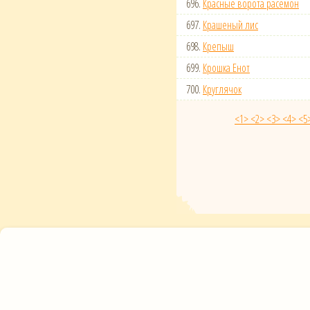
696.
Красные ворота расемон
697.
Крашеный лис
698.
Крепыш
699.
Крошка Енот
700.
Круглячок
<1>
<2>
<3>
<4>
<5