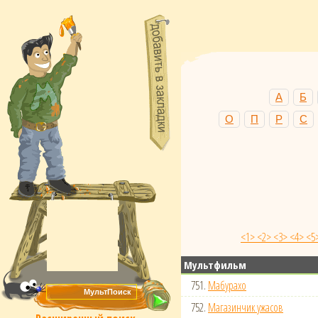
А
Б
О
П
Р
С
<1>
<2>
<3>
<4>
<5
Мультфильм
751.
Мабурахо
752.
Магазинчик ужасов