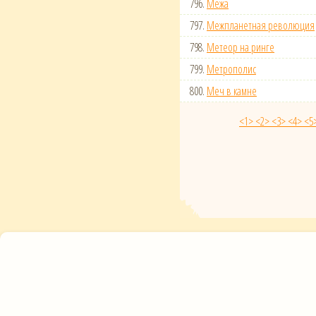
796.
Межа
797.
Межпланетная революция
798.
Метеор на ринге
799.
Метрополис
800.
Меч в камне
<1>
<2>
<3>
<4>
<5