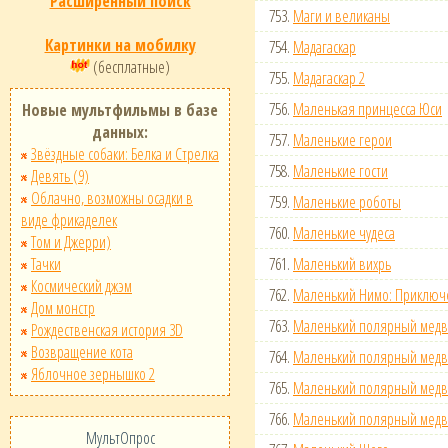
Расширенный поиск
753.
Маги и великаны
Картинки на мобилку
754.
Мадагаскар
(бесплатные)
755.
Мадагаскар 2
756.
Маленькая принцесса Юси
Новые мультфильмы в базе
данных:
757.
Маленькие герои
Звёздные собаки: Белка и Стрелка
758.
Маленькие гости
Девять (9)
Облачно, возможны осадки в
759.
Маленькие роботы
виде фрикаделек
760.
Маленькие чудеса
Том и Джерри)
Тачки
761.
Маленький вихрь
Космический джэм
762.
Маленький Нимо: Приключе
Дом монстр
763.
Маленький полярный медв
Рождественская история 3D
Возвращение кота
764.
Маленький полярный медве
Яблочное зернышко 2
765.
Маленький полярный медве
766.
Маленький полярный медв
МультОпрос