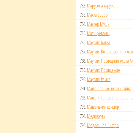
782.
Марусина карусель
783.
Маска Зорро
784.
Мастер Муши
785.
Матч-реванш
786.
Маугли: Битва
787.
Маугли: Возвращение к лю
788.
Маугли: Последняя охота А
789.
Маугли: Похищение
790.
Маугли: Ракша
791.
Маша больше не лентяйка
792.
Маша и волшебное варень
793.
Машенькин концерт
794.
Медвежуть
795.
Медленное бистро