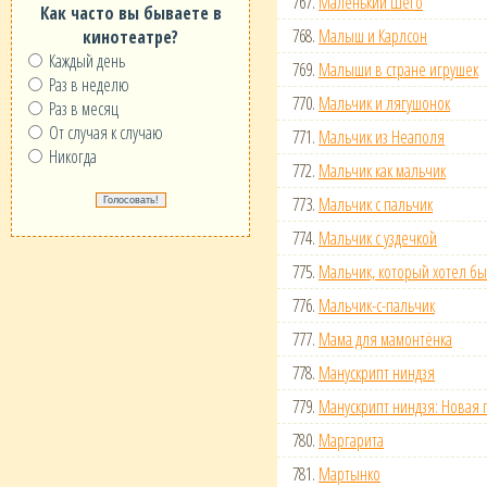
767.
Маленький Шего
Как часто вы бываете в
768.
Малыш и Карлсон
кинотеатре?
Каждый день
769.
Малыши в стране игрушек
Раз в неделю
770.
Мальчик и лягушонок
Раз в месяц
От случая к случаю
771.
Мальчик из Неаполя
Никогда
772.
Мальчик как мальчик
773.
Мальчик с пальчик
774.
Мальчик с уздечкой
775.
Мальчик, который хотел б
776.
Мальчик-с-пальчик
777.
Мама для мамонтёнка
778.
Манускрипт ниндзя
779.
Манускрипт ниндзя: Новая 
780.
Маргарита
781.
Мартынко