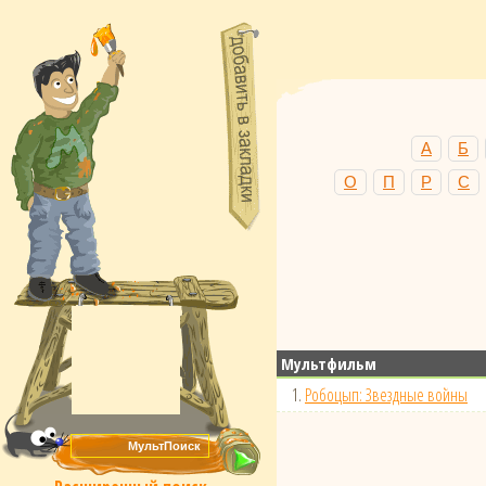
А
Б
О
П
Р
С
Мультфильм
1.
Робоцып: Звездные войны