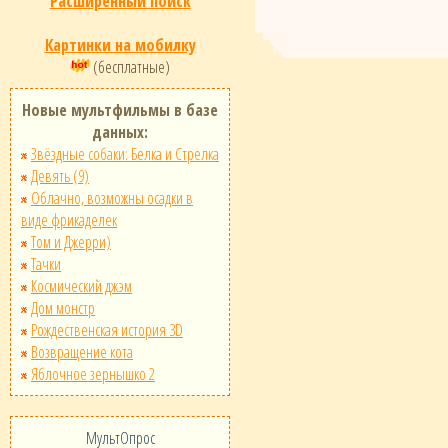
Расширенный поиск
Картинки на мобилку
(бесплатные)
Новые мультфильмы в базе
данных:
Звёздные собаки: Белка и Стрелка
Девять (9)
Облачно, возможны осадки в
виде фрикаделек
Том и Джерри)
Тачки
Космический джэм
Дом монстр
Рождественская история 3D
Возвращение кота
Яблочное зернышко 2
МультОпрос