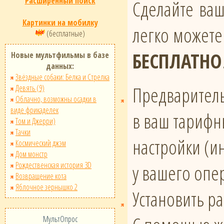
Расширенный поиск
Сделайте ва
Картинки на мобилку
легко можете
(бесплатные)
БЕСПЛАТНО
Новые мультфильмы в базе
данных:
Звёздные собаки: Белка и Стрелка
Предваритель
Девять (9)
Облачно, возможны осадки в
виде фрикаделек
в ваш тарифн
Том и Джерри)
Тачки
настройки (и
Космический джэм
Дом монстр
Рождественская история 3D
у вашего опе
Возвращение кота
Яблочное зернышко 2
Установить р
МультОпрос