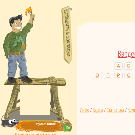
Введе
А
Б
О
П
Р
С
Инфо
/
Кадры
/
Статистика
/
Ком