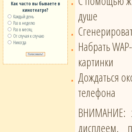
С помощью же
Как часто вы бываете в
кинотеатре?
душе
Каждый день
Раз в неделю
Сгенерироват
Раз в месяц
От случая к случаю
Набрать WAP-
Никогда
картинки
Дождаться око
телефона
ВНИМАНИЕ: э
дисплеем, 