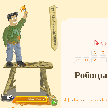
Введе
А
Б
О
П
Р
С
Робоцып
Инфо
/
Кадры
/
Статистика
/
Ком