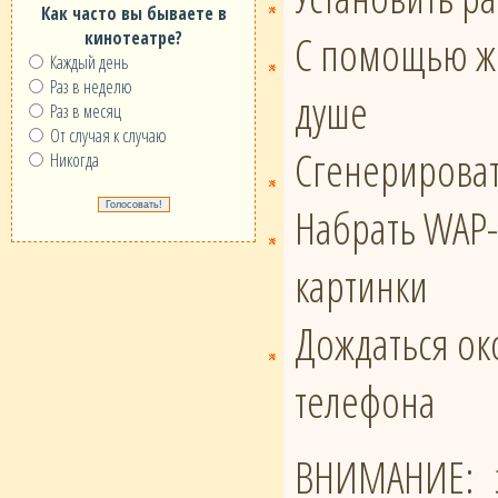
Как часто вы бываете в
кинотеатре?
С помощью же
Каждый день
Раз в неделю
душе
Раз в месяц
От случая к случаю
Сгенерироват
Никогда
Набрать WAP-
картинки
Дождаться око
телефона
ВНИМАНИЕ: э