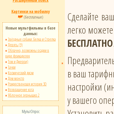
Расширенный поиск
Картинки на мобилку
Сделайте ва
(бесплатные)
легко можете
Новые мультфильмы в базе
данных:
Звёздные собаки: Белка и Стрелка
БЕСПЛАТНО
Девять (9)
Облачно, возможны осадки в
виде фрикаделек
Предваритель
Том и Джерри)
Тачки
в ваш тарифн
Космический джэм
Дом монстр
настройки (и
Рождественская история 3D
Возвращение кота
Яблочное зернышко 2
у вашего опе
Установить р
МультОпрос