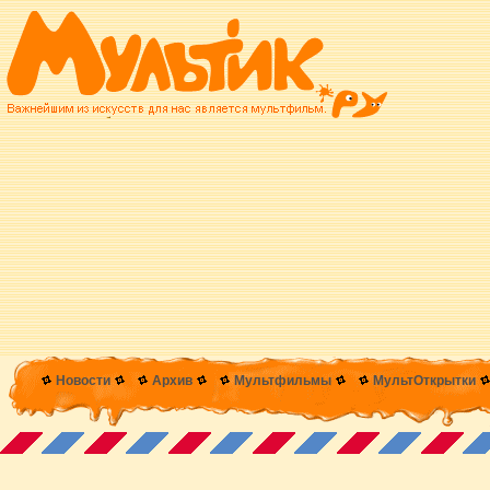
Новости
Архив
Мультфильмы
МультОткрытки