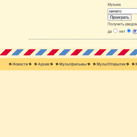
Музыка
Получить уведом
да
нет
Новости
Архив
Мультфильмы
МультОткрытки