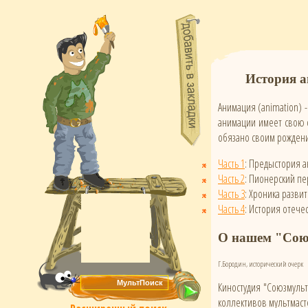
История 
Анимация (animation) 
анимации имеет свою с
обязано своим рожден
Часть 1
: Предыстория 
Часть 2
: Пионерский п
Часть 3
: Хроника разви
Часть 4
: История отеч
О нашем "Сою
Г.Бородин, исторический очерк
Киностудия "Союзмульт
коллективов мультмаст