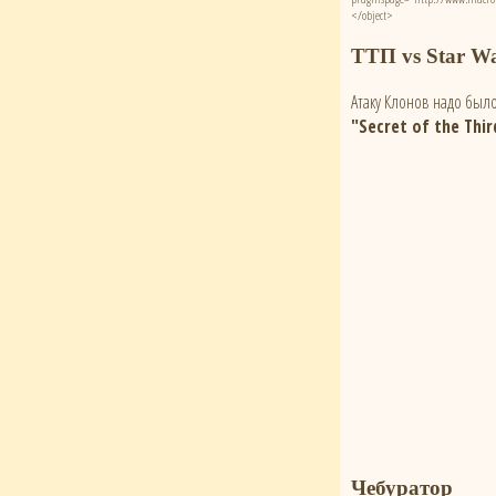
</object>
ТТП vs Star W
Атаку Клонов надо было
"Secret of the Thir
Чебуратор