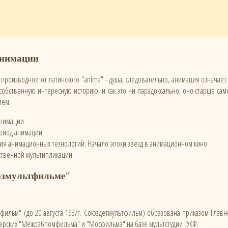
анимации
- производное от латинского "anima" - душа, следовательно, анимация означае
обственную интересную историю, и как это ни парадоксально, оно старше сам
ием.
анимации
ериод анимации
тия анимационных технологий: Начало эпохи звезд в анимационном кино
ественной мультипликации
змультфильме"
фильм" (до 20 августа 1937г. Союздетмультфильм) образована приказом Глав
ерских "Межрабпомфильма" и "Мосфильма" на базе мультстудии ГУКФ.