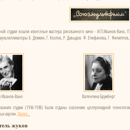
й студии вошли известные мастера рисованного кино - И.П.Иванов-Вано, П. Ход
мультипликаторы Б. Дежкин, Г. Козлов, Р. Давыдов. Ф. Епифанова, Г. Филиппов, Б
 Иванов-Вано
Валентина Брумберг
вания студии (1936-1938) были отданы освоению целлулоидной технологии 
ых картин.
Далее...
тель жуков