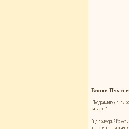
Винни-Пух и все
"Поздравляю с днем ро
размер..."
Еще примеры? Их есть 
давайте начнем сначал