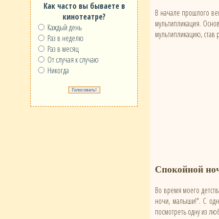
Как часто вы бываете в
В начале прошлого век
кинотеатре?
мультипликация. Основ
Каждый день
мультипликацию, став 
Раз в неделю
Раз в месяц
От случая к случаю
Никогда
Спокойной но
Во время моего детств
ночи, малыши!". С одн
посмотреть одну из лю