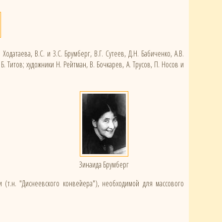
атаева, В.С. и З.С. Брумберг, В.Г. Сутеев, Д.Н. Бабиченко, А.В.
. Титов; художники Н. Рейтман, В. Бочкарев, А. Трусов, П. Носов и
Зинаида Брумберг
(т.н. "Диснеевского конвейера"), необходимой для массового