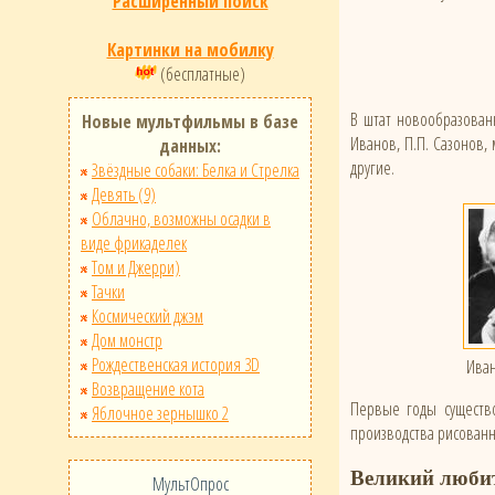
Расширенный поиск
Картинки на мобилку
(бесплатные)
В штат новообразованно
Новые мультфильмы в базе
Иванов, П.П. Сазонов, 
данных:
другие.
Звёздные собаки: Белка и Стрелка
Девять (9)
Облачно, возможны осадки в
виде фрикаделек
Том и Джерри)
Тачки
Космический джэм
Дом монстр
Рождественская история 3D
Иван
Возвращение кота
Первые годы существо
Яблочное зернышко 2
производства рисованн
Великий люби
МультОпрос