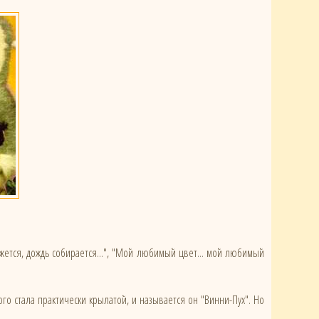
кажется, дождь собирается...", "Мой любимый цвет... мой любимый
ого стала практически крылатой, и называется он "Винни-Пух". Но