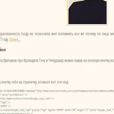
разованность тогда не позволила мне вспомнить все же почему ее лицо мне
7 году.
Далее...
ine
льтфильмов про Крокодила Гену и Чебурашку можно нажав на зеленую кнопку в
у кнопку себе на страничку, вставьте вот этот код:
-ae6d-11cf-96b8-444553540000" codebase="http://download.macromedia.com/pub/shockwave/cabs/flash/swflash.cab#
ss" value="sameDomain" />
tp://www.myltik.ru/interes/knopka_mp3_1.swf" />
"high" />
ffffff" />
ru/interes/knopka_mp3_1.swf" quality="high" bgcolor="#ffffff" width="88" height="31" name="knopka_mp3_1" 
edia.com/go/getflashplayer" />