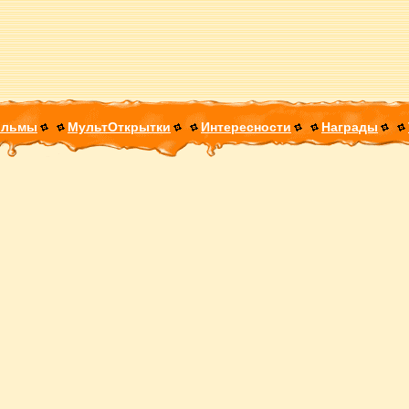
ильмы
МультОткрытки
Интересности
Награды