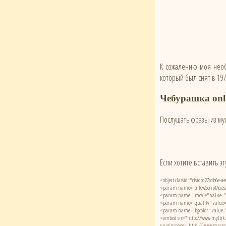
К сожалению моя необ
который был снят в 197
Чебурашка onl
Послушать фразы из му
Если хотите вставить эт
<object classid="clsid:d27cdb6e
<param name="allowScriptAcce
<param name="movie" value="ht
<param name="quality" value=
<param name="bgcolor" value="#
<embed src="http://www.myltik.
pluginspage="http://www.macrom