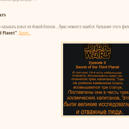
ars
 называть вовсе не Атакой Клонов... Лукас немного ошибся. Название этого фил
d Planet"
.
Далее...