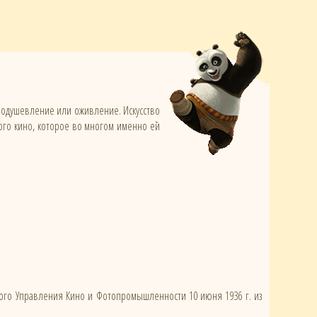
т одушевление или оживление. Искусство
ого кино, которое во многом именно ей
ного Управления Кино и Фотопромышленности 10 июня 1936 г. из