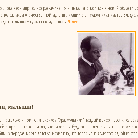
а, пока весь мир только раскачивался и пытался освоиться в новой области ис
оположником отечественной мультипликации стал художник-аниматор Владисла
родоначальником кукольных мультиков.
Далее...
чи, малыши!
а, насколько я помню, я с криком "Ура, мультики!" каждый вечер несся к теле
ой стороны это означало, что вскоре я буду отправлен спать, но все же эт
бимых передач моего детства. Возможно, что теперь она является одной из ст