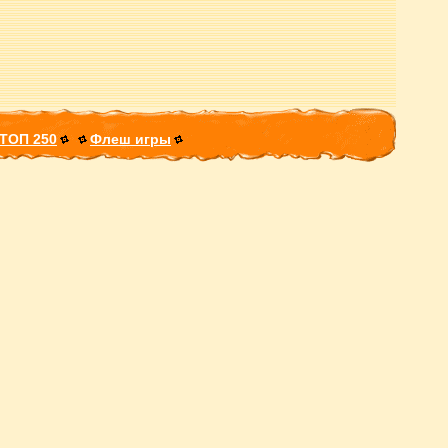
ТОП 250
Флеш игры