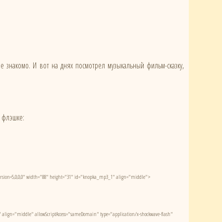
 знакомо. И вот на днях посмотрел музыкальный фильм-сказку,
о флэшке:
version=5,0,0,0" width="88" height="31" id="knopka_mp3_1" align="middle">
align="middle" allowScriptAccess="sameDomain" type="application/x-shockwave-flash"