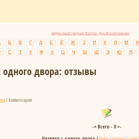
Введем новый праздник! 30 августа - День Мультипликации!
А
Б
В
Г
Д
Е
Ё
Ж
З
И
К
Л
М
Р
С
Т
У
Ф
Х
Ц
Ч
Ш
Щ
Э
Ю
Я
с одного двора: отзывы
ика
/ Комментарии
-= Всего - 0 =-
Четверо с одного двора /
Инфо
/
Кадры
/
Статис