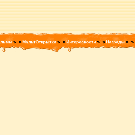
ильмы
МультОткрытки
Интересности
Награды