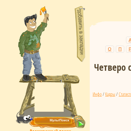
О
П
Четверо 
Инфо
/
Кадры
/
Статист