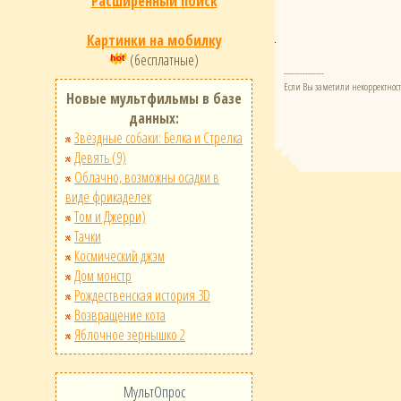
Расширенный поиск
Картинки на мобилку
(бесплатные)
---------------
Если Вы заметили некорректност
Новые мультфильмы в базе
данных:
Звёздные собаки: Белка и Стрелка
Девять (9)
Облачно, возможны осадки в
виде фрикаделек
Том и Джерри)
Тачки
Космический джэм
Дом монстр
Рождественская история 3D
Возвращение кота
Яблочное зернышко 2
МультОпрос