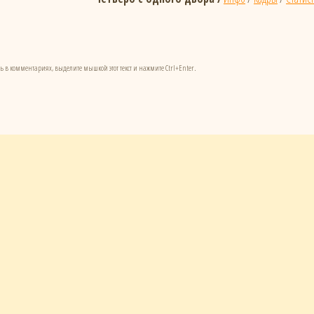
ь в комментариях, выделите мышкой этот текст и нажмите Ctrl+Enter.