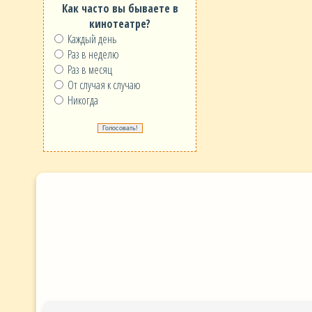
Как часто вы бываете в
кинотеатре?
Каждый день
Раз в неделю
Раз в месяц
От случая к случаю
Никогда