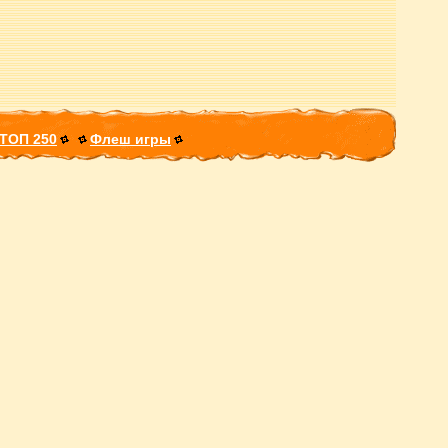
ТОП 250
Флеш игры