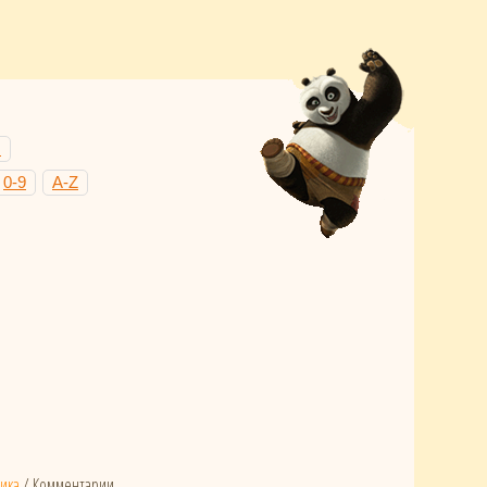
Н
0-9
A-Z
тика
/ Комментарии