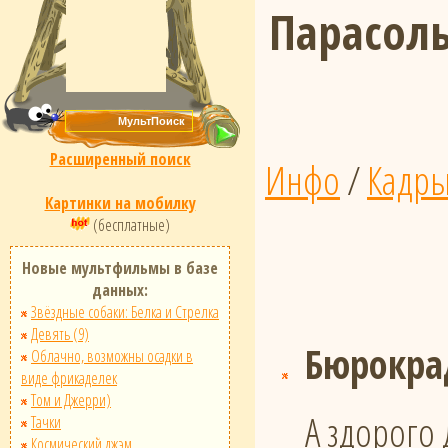
Парасол
Расширенный поиск
Инфо
/
Кадр
Картинки на мобилку
(бесплатные)
Новые мультфильмы в базе
данных:
Звёздные собаки: Белка и Стрелка
Девять (9)
Бюрокра
Облачно, возможны осадки в
виде фрикаделек
Том и Джерри)
А здорого 
Тачки
Космический джэм