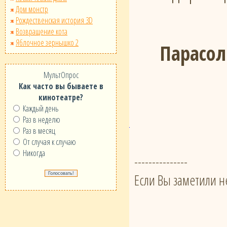
Дом монстр
Рождественская история 3D
Возвращение кота
Яблочное зернышко 2
Парасол
МультОпрос
Как часто вы бываете в
кинотеатре?
Каждый день
Раз в неделю
Раз в месяц
От случая к случаю
Никогда
---------------
Если Вы заметили н