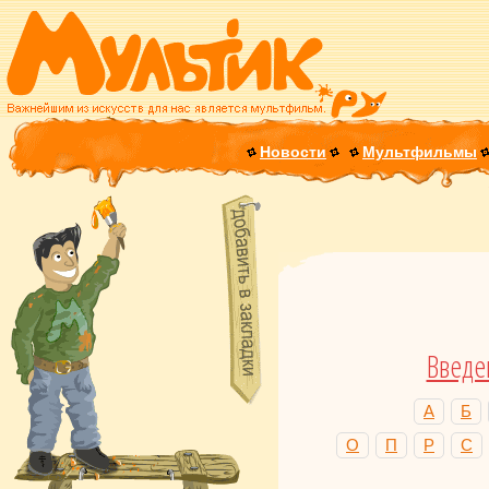
Новости
Мультфильмы
Введе
А
Б
О
П
Р
С