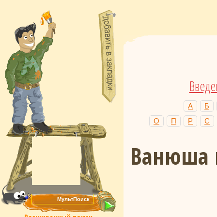
Введе
А
Б
О
П
Р
С
Ванюша 