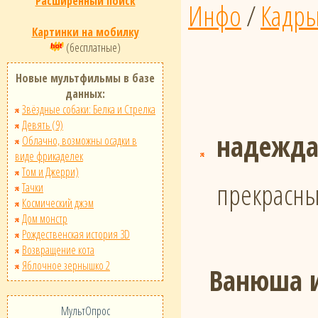
Расширенный поиск
Инфо
/
Кадр
Картинки на мобилку
(бесплатные)
Новые мультфильмы в базе
данных:
Звёздные собаки: Белка и Стрелка
Девять (9)
надежд
Облачно, возможны осадки в
виде фрикаделек
Том и Джерри)
прекрасны
Тачки
Космический джэм
Дом монстр
Рождественская история 3D
Возвращение кота
Яблочное зернышко 2
Ванюша и
МультОпрос