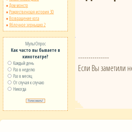
Дом монстр
Рождественская история 3D
Возвращение кота
Яблочное зернышко 2
МультОпрос
Как часто вы бываете в
---------------
кинотеатре?
Каждый день
Если Вы заметили н
Раз в неделю
Раз в месяц
От случая к случаю
Никогда