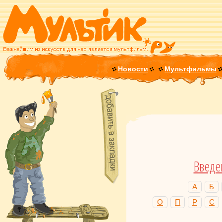
Новости
Мультфильмы
Введе
А
Б
О
П
Р
С