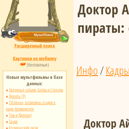
Доктор А
пираты:
Расширенный поиск
Картинки на мобилку
(бесплатные)
Инфо
/
Кадр
Новые мультфильмы в базе
данных:
Звёздные собаки: Белка и Стрелка
Девять (9)
Облачно, возможны осадки в
виде фрикаделек
Том и Джерри)
Доктор А
Тачки
Космический джэм