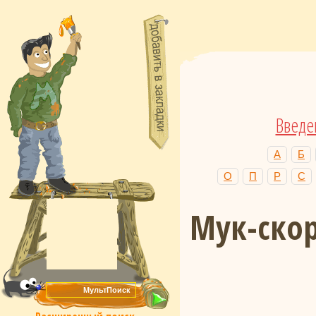
Введе
А
Б
О
П
Р
С
Мук-ско