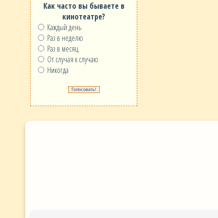
Как часто вы бываете в
кинотеатре?
Каждый день
Раз в неделю
Раз в месяц
От случая к случаю
Никогда