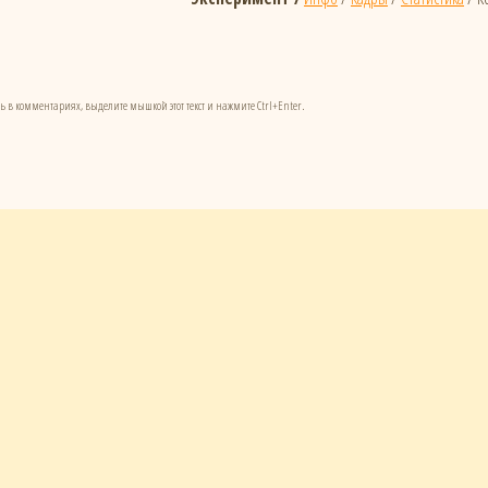
ь в комментариях, выделите мышкой этот текст и нажмите Ctrl+Enter.