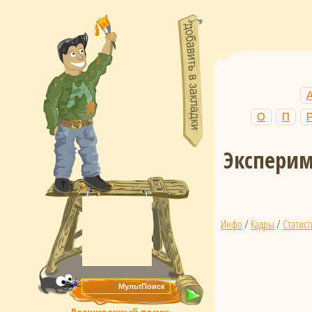
О
П
Эксперим
Инфо
/
Кадры
/
Статист