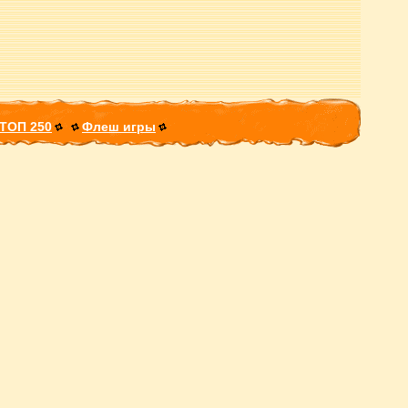
ТОП 250
Флеш игры