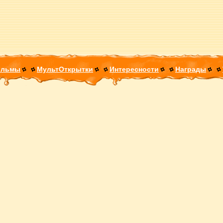
ильмы
МультОткрытки
Интересности
Награды