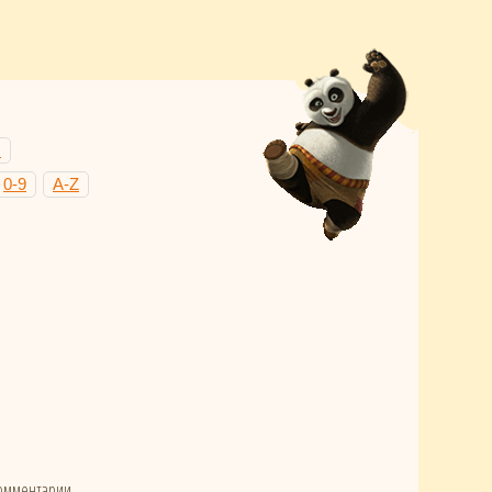
Н
0-9
A-Z
омментарии