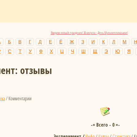
Введем новый праздник! 30 августа - День Мультипликации!
А
Б
В
Г
Д
Е
Ё
Ж
З
И
К
Л
М
Р
С
Т
У
Ф
Х
Ц
Ч
Ш
Щ
Э
Ю
Я
ент: отзывы
ика
/ Комментарии
-= Всего - 0 =-
Эксперимент /
Инфо
/
Кадры
/
Статистика
/ К