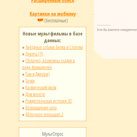
Расширенный поиск
Картинки на мобилку
(бесплатные)
---------------
Если Вы заметили некорректност
Новые мультфильмы в базе
данных:
Звёздные собаки: Белка и Стрелка
Девять (9)
Облачно, возможны осадки в
виде фрикаделек
Том и Джерри)
Тачки
Космический джэм
Дом монстр
Рождественская история 3D
Возвращение кота
Яблочное зернышко 2
МультОпрос