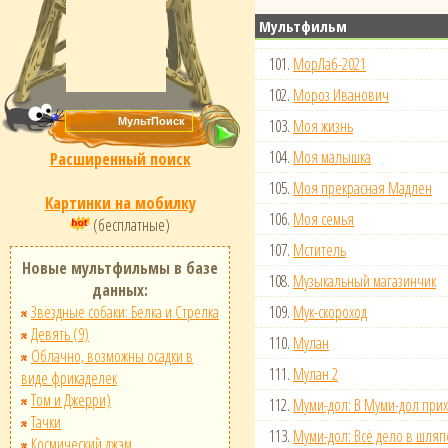
Мультфильм
101.
МорЛаб-2021
102.
Мороз Иванович
103.
Моя жизнь
104.
Моя малышка
Расширенный поиск
105.
Моя прекрасная Мадлен
Картинки на мобилку
106.
Моя семья
(бесплатные)
107.
Мститель
Новые мультфильмы в базе
108.
Музыкальный магазинчик
данных:
Звёздные собаки: Белка и Стрелка
109.
Мук-скороход
Девять (9)
110.
Мулан
Облачно, возможны осадки в
111.
Мулан 2
виде фрикаделек
Том и Джерри)
112.
Муми-дол: В Муми-дол прих
Тачки
113.
Муми-дол: Всё дело в шляп
Космический джэм