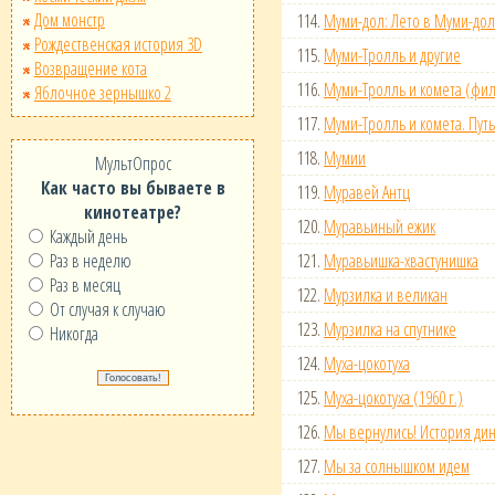
Дом монстр
114.
Муми-дол: Лето в Муми-до
Рождественская история 3D
115.
Муми-Тролль и другие
Возвращение кота
116.
Муми-Тролль и комета (фил
Яблочное зернышко 2
117.
Муми-Тролль и комета. Пут
118.
Мумии
МультОпрос
Как часто вы бываете в
119.
Муравей Антц
кинотеатре?
120.
Муравьиный ежик
Каждый день
Раз в неделю
121.
Муравьишка-хвастунишка
Раз в месяц
122.
Мурзилка и великан
От случая к случаю
123.
Мурзилка на спутнике
Никогда
124.
Муха-цокотуха
125.
Муха-цокотуха (1960 г.)
126.
Мы вернулись! История ди
127.
Мы за солнышком идем