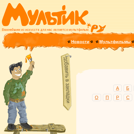
Новости
Мультфильмы
А
Б
О
П
Р
С