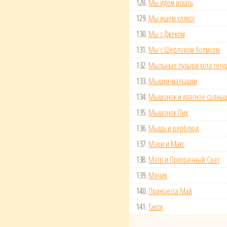
128.
Мы идем искать
129.
Мы ищем кляксу
130.
Мы с Джеком
131.
Мы с Шерлоком Холмсом
132.
Мыльные пузыри кота тету
133.
Мышки-малышки
134.
Мышонок и красное солны
135.
Мышонок Пик
136.
Мышь и верблюд
137.
Мэри и Макс
138.
Мэтр и Призрачный Свет
139.
Мячик
140.
Принцесса Май
141.
Такси