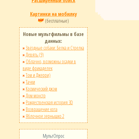
Расширенный поиск
Картинки на мобилку
(бесплатные)
Новые мультфильмы в базе
данных:
Звёздные собаки: Белка и Стрелка
Девять (9)
Облачно, возможны осадки в
виде фрикаделек
Том и Джерри)
Тачки
Космический джэм
Дом монстр
Рождественская история 3D
Возвращение кота
Яблочное зернышко 2
МультОпрос