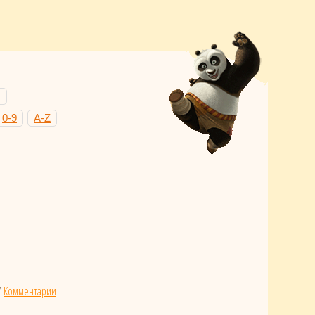
Н
0-9
A-Z
/
Комментарии