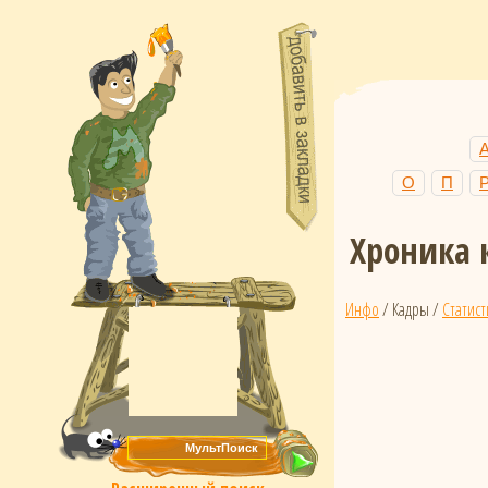
О
П
Хроника 
Инфо
/ Кадры /
Статист