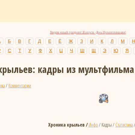
Введем новый праздник! 30 августа - День Мультипликации!
А
Б
В
Г
Д
Е
Ё
Ж
З
И
К
Л
М
Р
С
Т
У
Ф
Х
Ц
Ч
Ш
Щ
Э
Ю
Я
крыльев: кадры из мультфильма
ика
/
Комментарии
Хроника крыльев /
Инфо
/ Кадры /
Статистика