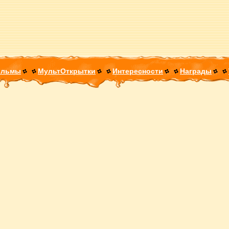
ильмы
МультОткрытки
Интересности
Награды