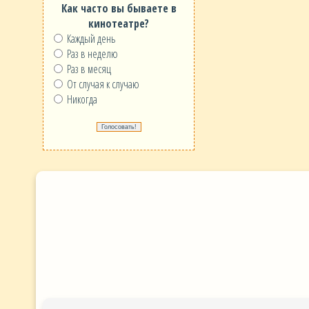
Как часто вы бываете в
кинотеатре?
Каждый день
Раз в неделю
Раз в месяц
От случая к случаю
Никогда