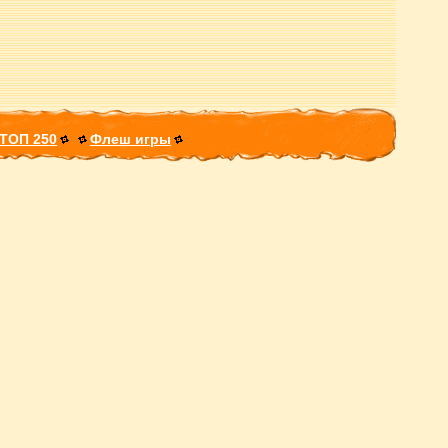
ТОП 250
Флеш игры