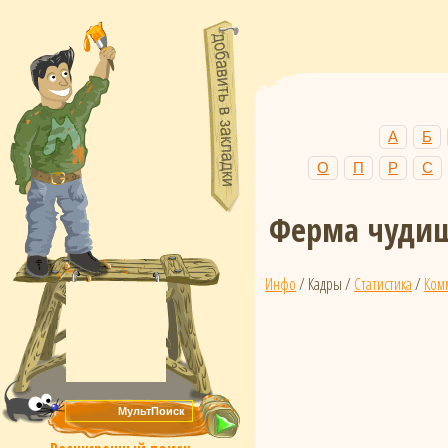
А
Б
О
П
Р
С
Ферма чудищ
Инфо
/ Кадры /
Статистика
/
Ком