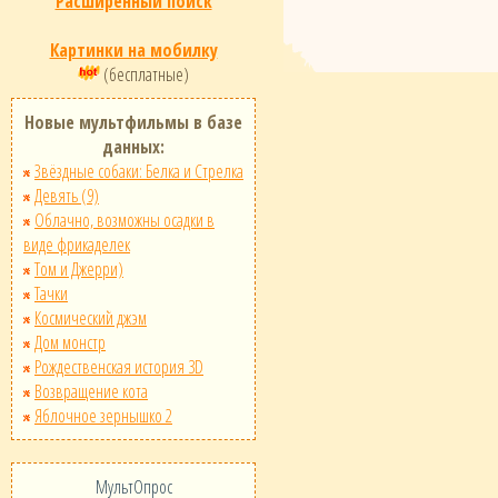
Расширенный поиск
Картинки на мобилку
(бесплатные)
Новые мультфильмы в базе
данных:
Звёздные собаки: Белка и Стрелка
Девять (9)
Облачно, возможны осадки в
виде фрикаделек
Том и Джерри)
Тачки
Космический джэм
Дом монстр
Рождественская история 3D
Возвращение кота
Яблочное зернышко 2
МультОпрос