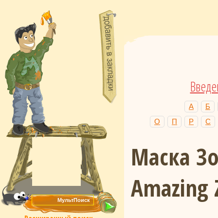
Введе
А
Б
О
П
Р
С
Маска З
Amazing 