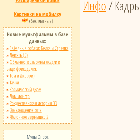
Расширенный поиск
Инфо
/ Кадр
Картинки на мобилку
(бесплатные)
Новые мультфильмы в базе
данных:
Звёздные собаки: Белка и Стрелка
Девять (9)
Облачно, возможны осадки в
виде фрикаделек
Том и Джерри)
Тачки
Космический джэм
Дом монстр
Рождественская история 3D
Возвращение кота
Яблочное зернышко 2
МультОпрос