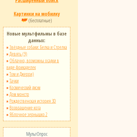
Расширенный поиск
Картинки на мобилку
(бесплатные)
Новые мультфильмы в базе
данных:
Звёздные собаки: Белка и Стрелка
Девять (9)
Облачно, возможны осадки в
виде фрикаделек
Том и Джерри)
Тачки
Космический джэм
Дом монстр
Рождественская история 3D
Возвращение кота
Яблочное зернышко 2
МультОпрос