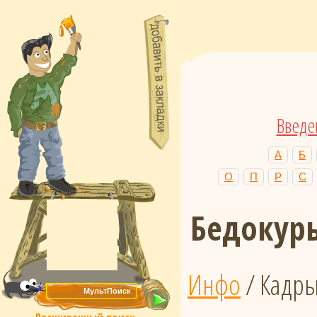
Введе
А
Б
О
П
Р
С
Бедокур
Инфо
/ Кадр