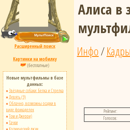
Алиса в 
мультфи
Расширенный поиск
Инфо
/
Кадр
Картинки на мобилку
(бесплатные)
Новые мультфильмы в базе
данных:
Звёздные собаки: Белка и Стрелка
Девять (9)
Облачно, возможны осадки в
виде фрикаделек
Рейтинг:
Том и Джерри)
Голосов:
Тачки
Космический джэм