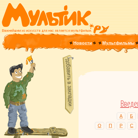
Новости
Мультфильмы
Введе
А
Б
О
П
Р
С