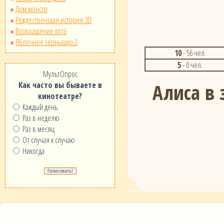
Дом монстр
Рождественская история 3D
Возвращение кота
Яблочное зернышко 2
10
- 56 чел.
5
- 0 чел.
МультОпрос
Алиса в 
Как часто вы бываете в
кинотеатре?
Каждый день
Раз в неделю
Раз в месяц
От случая к случаю
Никогда