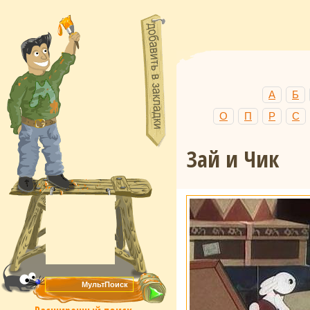
А
Б
О
П
Р
С
Зай и Чик