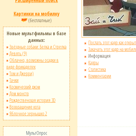
Расширенный поиск
Картинки на мобилку
(бесплатные)
Новые мультфильмы в базе
данных:
Послать этот кадр как открыт
Звёздные собаки: Белка и Стрелка
Закачать этот кадр на мобил
Девять (9)
Информация
Облачно, возможны осадки в
Кадры
виде фрикаделек
Статистика
Том и Джерри)
Комментарии
Тачки
Космический джэм
Дом монстр
Рождественская история 3D
Возвращение кота
Яблочное зернышко 2
МультОпрос