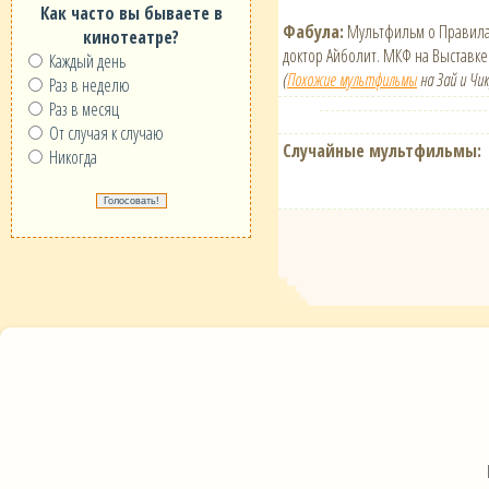
Как часто вы бываете в
Фабула:
Мультфильм о Правилах
кинотеатре?
доктор Айболит. МКФ на Выставке
Каждый день
(
Похожие мультфильмы
на Зай и Чик
Раз в неделю
Раз в месяц
От случая к случаю
Случайные мультфильмы:
Никогда