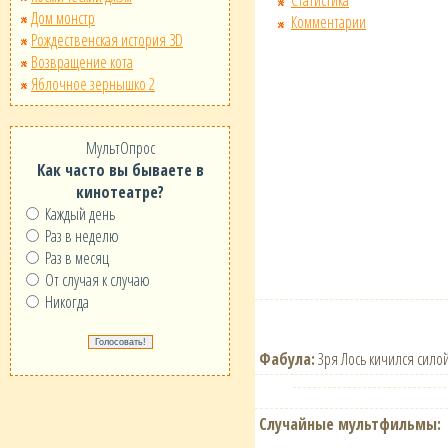
Дом монстр
Комментарии
Рождественская история 3D
Возвращение кота
Яблочное зернышко 2
МультОпрос
Как часто вы бываете в
кинотеатре?
Каждый день
Раз в неделю
Раз в месяц
От случая к случаю
Никогда
Фабула:
Зря Лось кичился силой
Случайные мультфильмы: