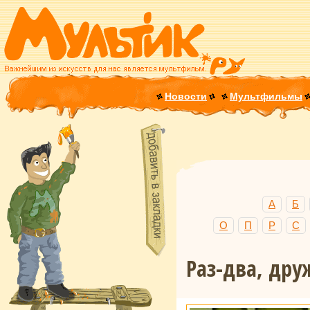
Новости
Мультфильмы
А
Б
О
П
Р
С
Раз-два, дру