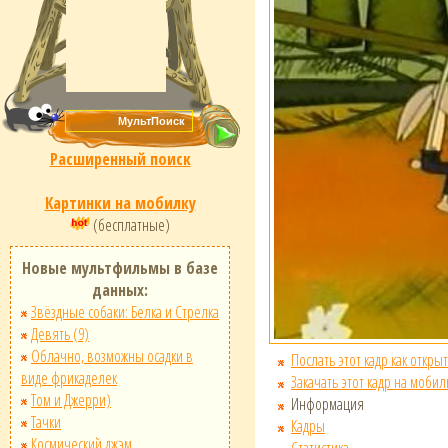
Расширенный поиск
Картинки на мобилку
(бесплатные)
Новые мультфильмы в базе
данных:
Звёздные собаки: Белка и Стрелка
Девять (9)
Облачно, возможны осадки в
Послать этот кадр как открыт
виде фрикаделек
Закачать этот кадр на мобил
Том и Джерри)
Информация
Тачки
Кадры
Космический джэм
Статистика