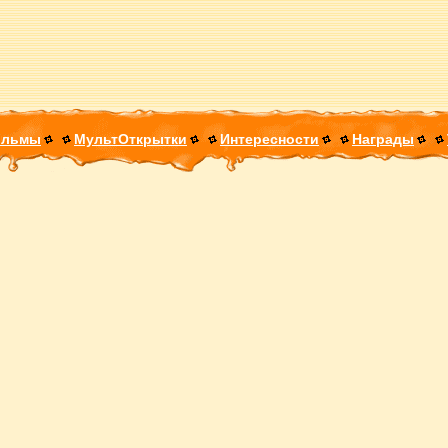
ильмы
МультОткрытки
Интересности
Награды