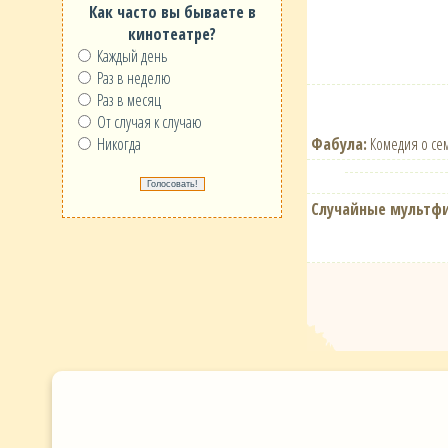
Как часто вы бываете в
кинотеатре?
Каждый день
Раз в неделю
Раз в месяц
От случая к случаю
Фабула:
Комедия о сем
Никогда
Случайные мультф