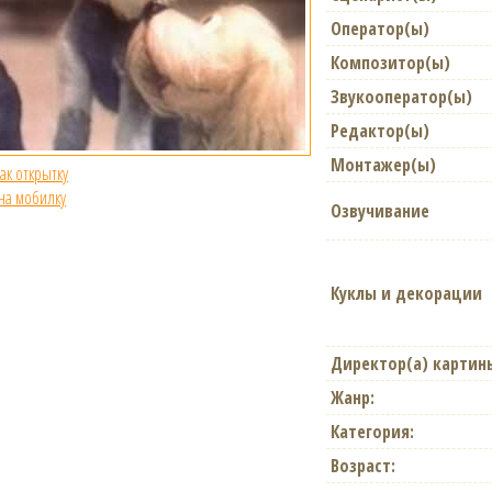
Оператор(ы)
Композитор(ы)
Звукооператор(ы)
Редактор(ы)
Монтажер(ы)
как открытку
 на мобилку
Озвучивание
Куклы и декорации
Директор(а) картин
Жанр:
Категория:
Возраст: