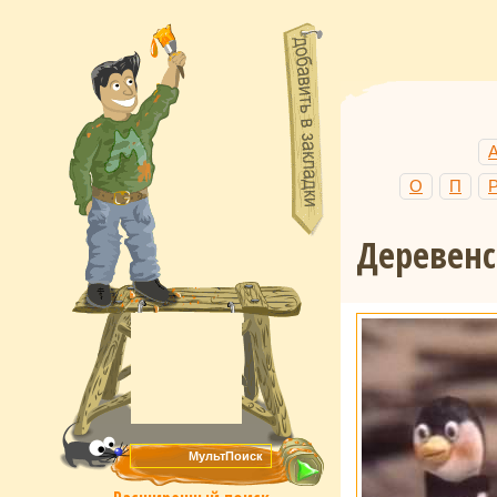
О
П
Деревенс