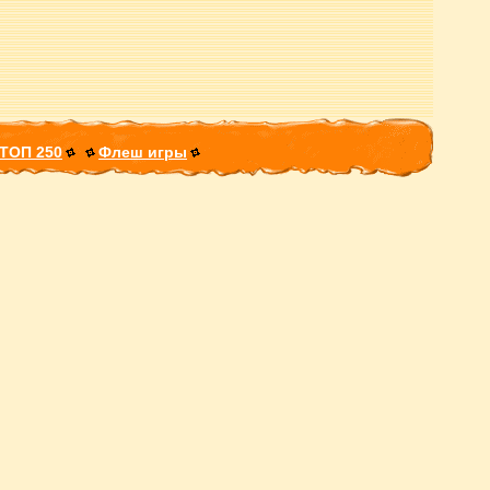
ТОП 250
Флеш игры