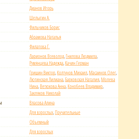
Дианов Игорь
Шелыгин А.
Фильчиков Борис
Абрамова Наталья
Филатова Г.
Ларионов Всеволод
,
Гнилова Людмила
,
Румянцева Надежда
,
Качин Герман
Гришин Виктор
,
Колтунов Михаил
,
Масаинов Олег
,
Лютинская Лилиана
,
Барковская Наталия
,
Молева
Нина
,
Ветюкова Анна
,
Конобеев Владимир
,
Закляков Николай
ы
Власова Алина
Для взрослых
,
Поучительные
Объемный
Для взрослых