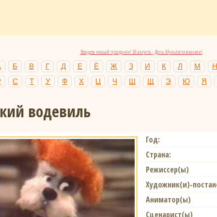
Введем новый праздник! 30 августа - День Мультипликации!
А
Б
В
Г
Д
Е
Ё
Ж
З
И
К
Л
М
Р
С
Т
У
Ф
Х
Ц
Ч
Ш
Щ
Э
Ю
Я
кий водевиль
Год:
Страна:
Режиссер(ы)
Художник(и)-поста
Аниматор(ы)
Сценарист(ы)