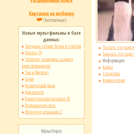
Расширенный поиск
Картинки на мобилку
(бесплатные)
Новые мультфильмы в базе
данных:
Звёздные собаки: Белка и Стрелка
Послать этот кадр 
Девять (9)
Закачать этот кадр
Облачно, возможны осадки в
Информация
виде фрикаделек
Кадры
Том и Джерри)
Статистика
Тачки
Комментарии
Космический джэм
Дом монстр
Рождественская история 3D
Возвращение кота
Яблочное зернышко 2
МультОпрос