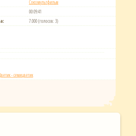
Союзмультфильм
00:09:41
а:
7.000 (голосов: 3)
Цветик - семицветик