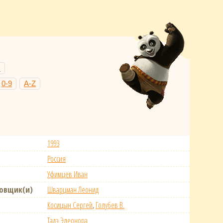
Н
0-9
A-Z
1993
Россия
Уфимцев Иван
новщик(и)
Шварцман Леонид
Косицын Сергей
,
Голубев В.
Тадэ Элеонора