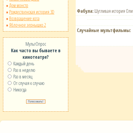
Дом монстр
Фабула:
Шутливая история Олим
Рождественская история 3D
Возвращение кота
Яблочное зернышко 2
Случайные мультфильмы:
МультОпрос
Как часто вы бываете в
кинотеатре?
Каждый день
Раз в неделю
Раз в месяц
От случая к случаю
Никогда