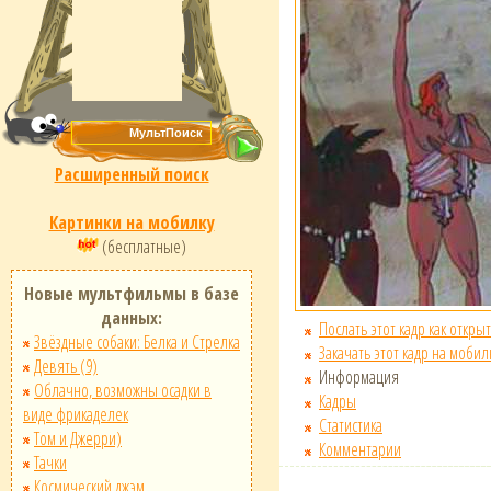
Расширенный поиск
Картинки на мобилку
(бесплатные)
Новые мультфильмы в базе
данных:
Послать этот кадр как открыт
Звёздные собаки: Белка и Стрелка
Закачать этот кадр на мобил
Девять (9)
Информация
Облачно, возможны осадки в
Кадры
виде фрикаделек
Статистика
Том и Джерри)
Комментарии
Тачки
Космический джэм