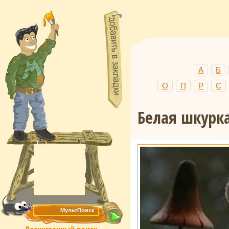
А
Б
О
П
Р
С
Белая шкурк