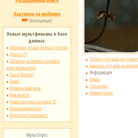
Расширенный поиск
Картинки на мобилку
(бесплатные)
Новые мультфильмы в базе
данных:
Звёздные собаки: Белка и Стрелка
Девять (9)
Послать этот кадр как открыт
Облачно, возможны осадки в
Закачать этот кадр на мобил
виде фрикаделек
Информация
Том и Джерри)
Кадры
Тачки
Статистика
Космический джэм
Комментарии
Дом монстр
Рождественская история 3D
Возвращение кота
Яблочное зернышко 2
МультОпрос