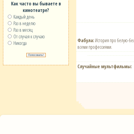
Как часто вы бываете в
кинотеатре?
Каждый день
Раз в неделю
Раз в месяц
От случая к случаю
Фабула:
История про белую-белу
Никогда
всеми профессиями.
Случайные мультфильмы: