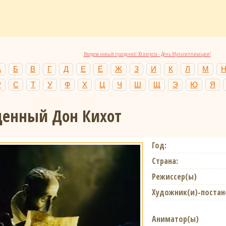
Введем новый праздник! 30 августа - День Мультипликации!
А
Б
В
Г
Д
Е
Ё
Ж
З
И
К
Л
М
Р
С
Т
У
Ф
Х
Ц
Ч
Ш
Щ
Э
Ю
Я
денный Дон Кихот
Год:
Страна:
Режиссер(ы)
Художник(и)-поста
Аниматор(ы)