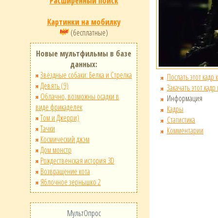
Расширенный поиск
Картинки на мобилку
(бесплатные)
Новые мультфильмы в базе
данных:
Звёздные собаки: Белка и Стрелка
Послать этот кадр 
Девять (9)
Закачать этот кадр
Облачно, возможны осадки в
Информация
виде фрикаделек
Кадры
Том и Джерри)
Статистика
Тачки
Комментарии
Космический джэм
Дом монстр
Рождественская история 3D
Возвращение кота
Яблочное зернышко 2
МультОпрос