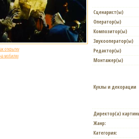
Сценарист(ы)
Оператор(ы)
Композитор(ы)
Звукооператор(ы)
как открытку
Редактор(ы)
 на мобилку
Монтажер(ы)
Куклы и декорации
Директор(а) картин
Жанр:
Категория: