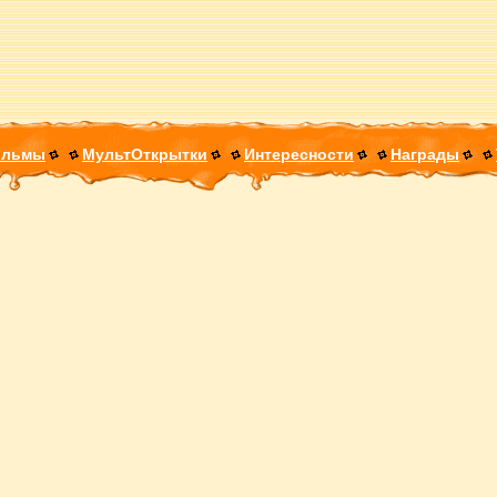
ильмы
МультОткрытки
Интересности
Награды