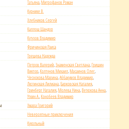
Татьяна
,
Митрофанов Роман
Курнике В.
Хлебников Сергей
Каллош Шандор
Кутузов Владимир
Фричинская Раиса
Трещева Надежда
Петров Валерий
,
Знаменская Светлана
,
Гришин
Виктор
,
Колтунов Михаил
,
Масаинов Олег
,
Чеснокова Марина
,
Аббакумов Владимир
,
Лютинская Лилиана
,
Барковская Наталия
,
Гринберг Наталия
,
Молева Нина
,
Ветюкова Анна
,
Уткин А.
,
Конобеев Владимир
ы
Хмара Григорий
Невероятные приключения
Кукольный