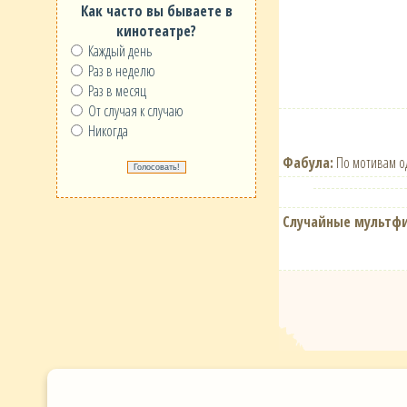
Как часто вы бываете в
кинотеатре?
Каждый день
Раз в неделю
Раз в месяц
От случая к случаю
Никогда
Фабула:
По мотивам од
Случайные мультф