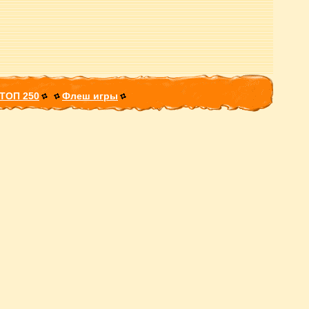
ТОП 250
Флеш игры