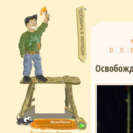
О
П
Освобож