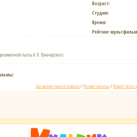
Возраст:
Студии:
Время:
Рейтинг мультфильм
ноименной пьесы А. В. Луначарского.
ильмы:
Как щенок учился плавать
/
Русские напевы
/
Вокруг света 