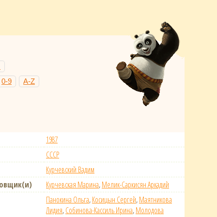
Н
0-9
A-Z
1987
СССР
Курчевский Вадим
новщик(и)
Курчевская Марина
,
Мелик-Саркисян Аркадий
Панокина Ольга
,
Косицын Сергей
,
Маятникова
Лидия
,
Собинова-Кассиль Ирина
,
Молодова