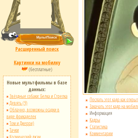
Расширенный поиск
Картинки на мобилку
(бесплатные)
Новые мультфильмы в базе
данных:
Звёздные собаки: Белка и Стрелка
Послать этот кадр как открыт
Девять (9)
Закачать этот кадр на мобил
Облачно, возможны осадки в
Информация
виде фрикаделек
Кадры
Том и Джерри)
Статистика
Тачки
Комментарии
Космический джэм