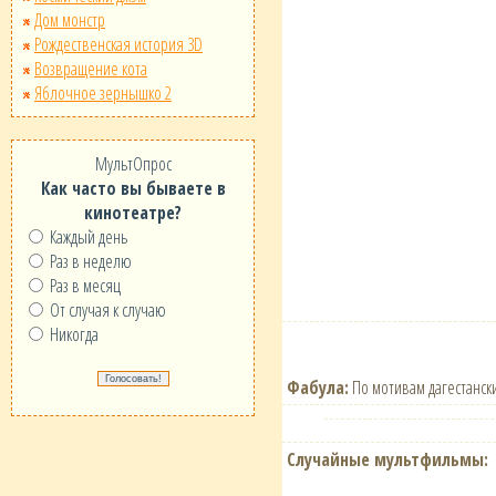
Дом монстр
Рождественская история 3D
Возвращение кота
Яблочное зернышко 2
МультОпрос
Как часто вы бываете в
кинотеатре?
Каждый день
Раз в неделю
Раз в месяц
От случая к случаю
Никогда
Фабула:
По мотивам дагестански
Случайные мультфильмы: