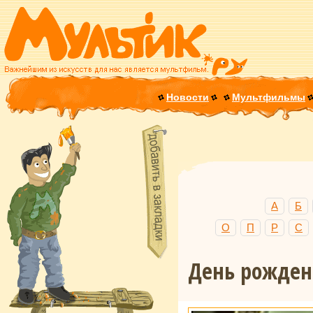
Новости
Мультфильмы
А
Б
О
П
Р
С
День рожде