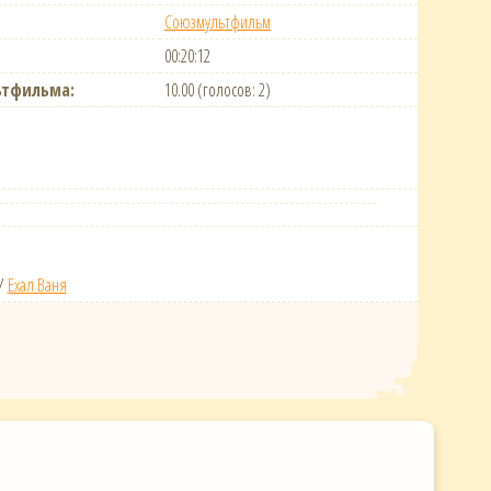
Союзмультфильм
00:20:12
ьтфильма:
10.00 (голосов: 2)
/
Ехал Ваня