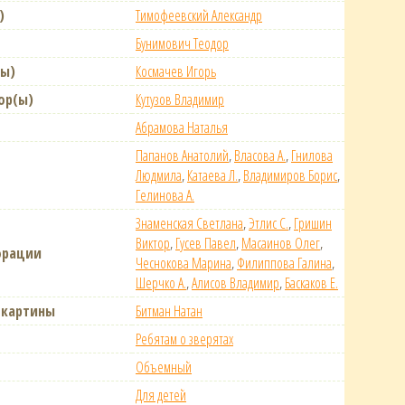
)
Тимофеевский Александр
Бунимович Теодор
(ы)
Космачев Игорь
ор(ы)
Кутузов Владимир
Абрамова Наталья
Папанов Анатолий
,
Власова А.
,
Гнилова
Людмила
,
Катаева Л.
,
Владимиров Борис
,
Гелинова А.
Знаменская Светлана
,
Этлис С.
,
Гришин
Виктор
,
Гусев Павел
,
Масаинов Олег
,
орации
Чеснокова Марина
,
Филиппова Галина
,
Шерчко А.
,
Алисов Владимир
,
Баскаков Е.
 картины
Битман Натан
Ребятам о зверятах
Объемный
Для детей