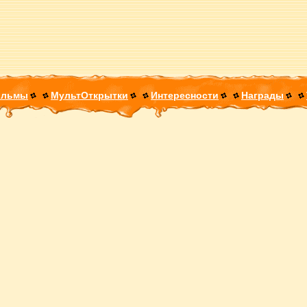
ильмы
МультОткрытки
Интересности
Награды