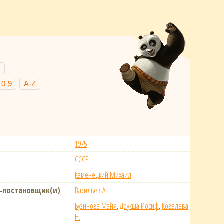
Н
0-9
A-Z
1975
СССР
Каменецкий Михаил
-постановщик(и)
Васильев А.
Бузинова Майя
,
Доукша Иосиф
,
Ковалева
)
Н.