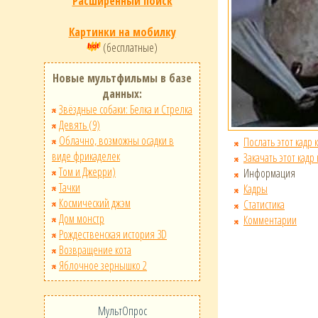
Расширенный поиск
Картинки на мобилку
(бесплатные)
Новые мультфильмы в базе
данных:
Звёздные собаки: Белка и Стрелка
Девять (9)
Облачно, возможны осадки в
Послать этот кадр 
виде фрикаделек
Закачать этот кадр
Том и Джерри)
Информация
Тачки
Кадры
Космический джэм
Статистика
Дом монстр
Комментарии
Рождественская история 3D
Возвращение кота
Яблочное зернышко 2
МультОпрос