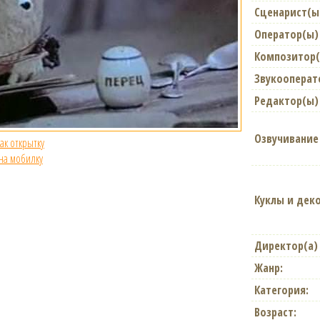
Сценарист(ы
Оператор(ы)
Композитор
Звукооперат
Редактор(ы)
Озвучивание
как открытку
 на мобилку
Куклы и дек
Директор(а)
Жанр:
Категория:
Возраст: