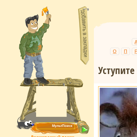
О
П
Уступите