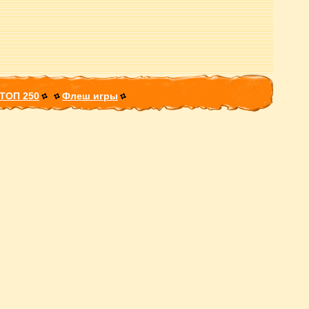
ТОП 250
Флеш игры