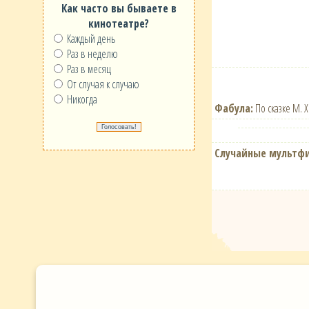
Как часто вы бываете в
кинотеатре?
Каждый день
Раз в неделю
Раз в месяц
От случая к случаю
Никогда
Фабула:
По сказке М. Х
Случайные мультф