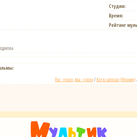
Студии:
Время:
Рейтинг мул
одакова.
ильмы:
Раз - горох, два - горох
/
Кот в сапогах (Япония)