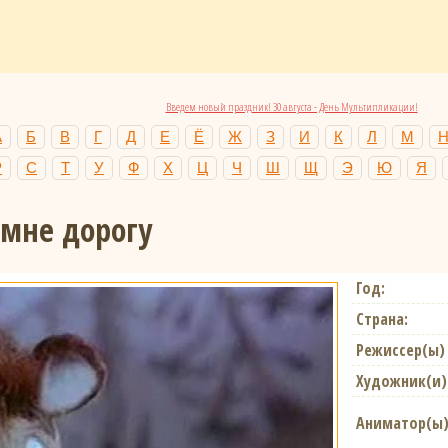
Введем новый праздник! 30 августа - День Мультипликации!
А
Б
В
Г
Д
Е
Ё
Ж
З
И
К
Л
М
Р
С
Т
У
Ф
Х
Ц
Ч
Ш
Щ
Э
Ю
Я
 мне дорогу
Год:
Страна:
Режиссер(ы)
Художник(и)
Аниматор(ы