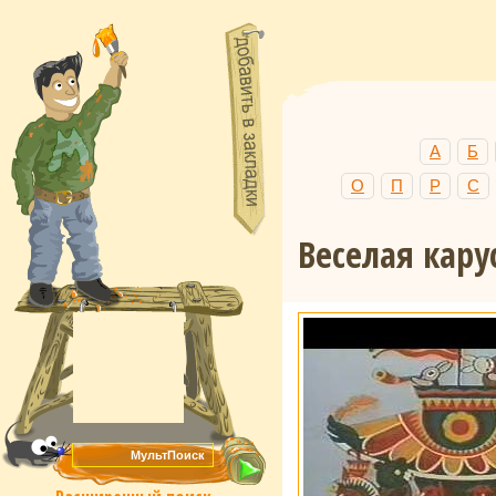
А
Б
О
П
Р
С
Веселая кару