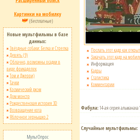
Расширенный поиск
Картинки на мобилку
(бесплатные)
Новые мультфильмы в базе
данных:
Звёздные собаки: Белка и Стрелка
Послать этот кадр как открыт
Девять (9)
Закачать этот кадр на мобил
Облачно, возможны осадки в
Информация
виде фрикаделек
Кадры
Том и Джерри)
Статистика
Тачки
Комментарии
Космический джэм
Дом монстр
Рождественская история 3D
Фабула:
14-ая серия альманаха 
Возвращение кота
Яблочное зернышко 2
Случайные мультфильмы:
МультОпрос