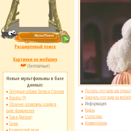
Расширенный поиск
Картинки на мобилку
(бесплатные)
Новые мультфильмы в базе
данных:
Послать этот кадр как открыт
Звёздные собаки: Белка и Стрелка
Закачать этот кадр на мобил
Девять (9)
Информация
Облачно, возможны осадки в
Кадры
виде фрикаделек
Статистика
Том и Джерри)
Комментарии
Тачки
Космический джэм