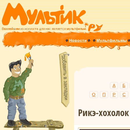
Новости
Мультфильмы
А
Б
О
П
Р
С
Рикэ-хохолок