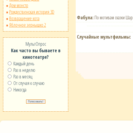
Дом монстр
Рождественская история 3D
Фабула:
По мотивам сказки Шар
Возвращение кота
Яблочное зернышко 2
Случайные мультфильмы:
МультОпрос
Как часто вы бываете в
кинотеатре?
Каждый день
Раз в неделю
Раз в месяц
От случая к случаю
Никогда