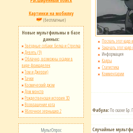
Расширенный поиск
Картинки на мобилку
(бесплатные)
Новые мультфильмы в базе
данных:
Послать этот кадр 
Звёздные собаки: Белка и Стрелка
Закачать этот кадр
Девять (9)
Информация
Облачно, возможны осадки в
Кадры
виде фрикаделек
Статистика
Том и Джерри)
Комментарии
Тачки
Космический джэм
Дом монстр
Рождественская история 3D
Возвращение кота
Фабула:
По сказке Бр. 
Яблочное зернышко 2
Случайные мультф
МультОпрос