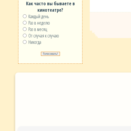
Как часто вы бываете в
кинотеатре?
Каждый день
Раз в неделю
Раз в месяц
От случая к случаю
Никогда