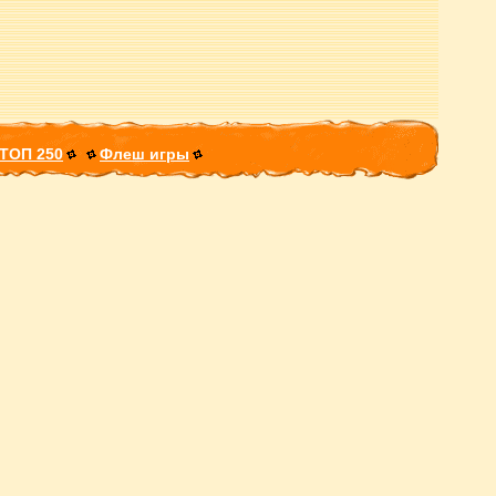
ТОП 250
Флеш игры