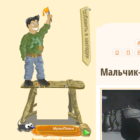
О
П
Мальчик-