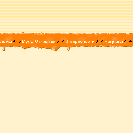
ильмы
МультОткрытки
Интересности
Награды