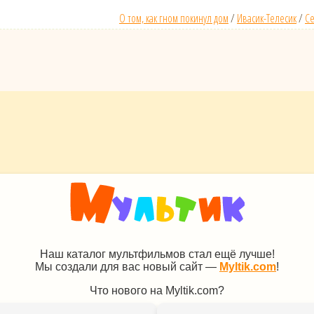
О том, как гном покинул дом
/
Ивасик-Телесик
/
Се
Наш каталог мультфильмов стал ещё лучше!
Мы создали для вас новый сайт —
Myltik.com
!
Что нового на Myltik.com?