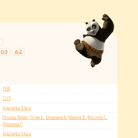
Н
0-9
A-Z
1938
СССР
Ходатаева Ольга
Резцова Лидия
,
Петин Б.
,
Щекалина А.
,
Макеев В.
,
Фролова Г.
,
Пузырева Т.
Ходатаева Ольга