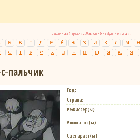
Введем новый праздник! 30 августа - День Мультипликации!
А
Б
В
Г
Д
Е
Ё
Ж
З
И
К
Л
М
Р
С
Т
У
Ф
Х
Ц
Ч
Ш
Щ
Э
Ю
Я
с-пальчик
Год:
Страна:
Режиссер(ы)
Аниматор(ы)
Сценарист(ы)