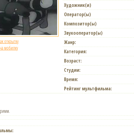
Художник(и)
Оператор(ы)
Композитор(ы)
Звукооператор(ы)
как открытку
Жанр:
 на мобилку
Категория:
Возраст:
Студии:
Время:
Рейтинг мультфильма:
Гримм.
ильмы: