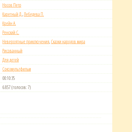
Носов Петр
Каретный Д.
,
Лебедева П.
Крейн А.
Ренский С.
Невероятные приключения
,
Сказки народов мира
Рисованный
Для детей
Союзмультфильм
00:10:35
6.857 (голосов: 7)