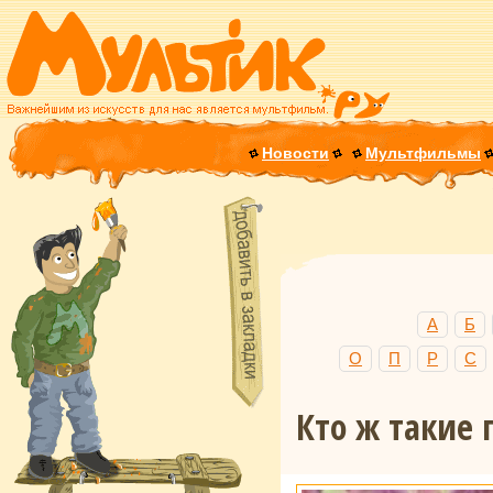
Новости
Мультфильмы
А
Б
О
П
Р
С
Кто ж такие