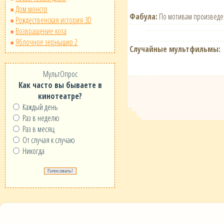
Дом монстр
Фабула:
По мотивам произведен
Рождественская история 3D
Возвращение кота
Яблочное зернышко 2
Случайные мультфильмы:
МультОпрос
Как часто вы бываете в
кинотеатре?
Каждый день
Раз в неделю
Раз в месяц
От случая к случаю
Никогда