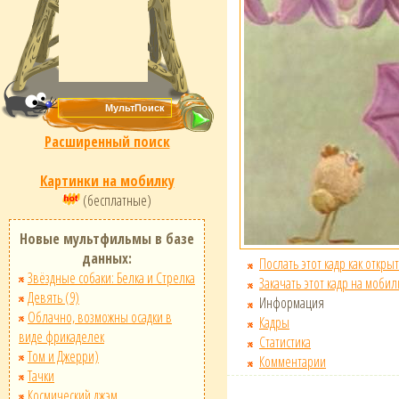
Расширенный поиск
Картинки на мобилку
(бесплатные)
Новые мультфильмы в базе
данных:
Послать этот кадр как открыт
Звёздные собаки: Белка и Стрелка
Закачать этот кадр на мобил
Девять (9)
Информация
Облачно, возможны осадки в
Кадры
виде фрикаделек
Статистика
Том и Джерри)
Комментарии
Тачки
Космический джэм