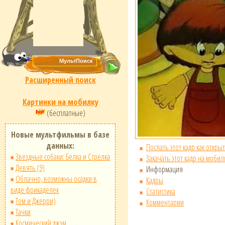
Расширенный поиск
Картинки на мобилку
(бесплатные)
Новые мультфильмы в базе
данных:
Послать этот кадр как открыт
Звёздные собаки: Белка и Стрелка
Закачать этот кадр на мобил
Девять (9)
Информация
Облачно, возможны осадки в
Кадры
виде фрикаделек
Статистика
Том и Джерри)
Комментарии
Тачки
Космический джэм