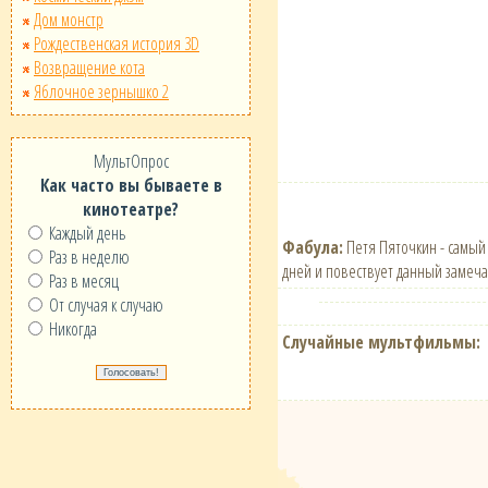
Дом монстр
Рождественская история 3D
Возвращение кота
Яблочное зернышко 2
МультОпрос
Как часто вы бываете в
кинотеатре?
Каждый день
Фабула:
Петя Пяточкин - самый 
Раз в неделю
дней и повествует данный замеча
Раз в месяц
От случая к случаю
Никогда
Случайные мультфильмы: