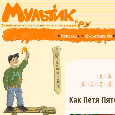
Новости
Мультфильмы
А
Б
О
П
Р
С
Как Петя Пят