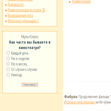
Комментарии
Дом монстр
Рождественская история 3D
Возвращение кота
Яблочное зернышко 2
МультОпрос
Как часто вы бываете в
кинотеатре?
Каждый день
Раз в неделю
Раз в месяц
От случая к случаю
Никогда
Фабула:
Продолжение фильма "
(
Похожие мультфильмы
на На чёрны