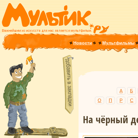
Новости
Мультфильмы
А
Б
О
П
Р
С
На чёрный д