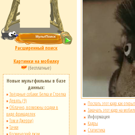
Расширенный поиск
Картинки на мобилку
(бесплатные)
Новые мультфильмы в базе
данных:
Звёздные собаки: Белка и Стрелка
Девять (9)
Послать этот кадр как открыт
Облачно, возможны осадки в
Закачать этот кадр на мобил
виде фрикаделек
Информация
Том и Джерри)
Кадры
Тачки
Статистика
Космический джэм