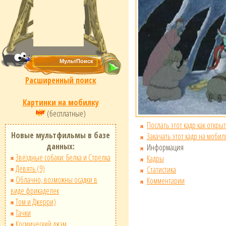
Расширенный поиск
Картинки на мобилку
(бесплатные)
Послать этот кадр как открыт
Новые мультфильмы в базе
Закачать этот кадр на мобил
данных:
Информация
Звёздные собаки: Белка и Стрелка
Кадры
Девять (9)
Статистика
Облачно, возможны осадки в
Комментарии
виде фрикаделек
Том и Джерри)
Тачки
Космический джэм