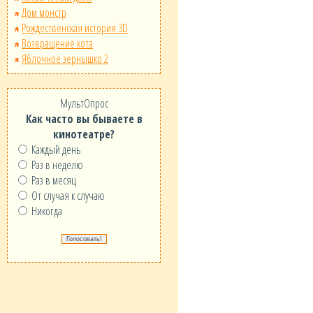
Дом монстр
Рождественская история 3D
Возвращение кота
Яблочное зернышко 2
МультОпрос
Как часто вы бываете в
кинотеатре?
Каждый день
Раз в неделю
Раз в месяц
От случая к случаю
Никогда