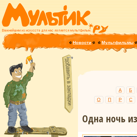
Новости
Мультфильмы
А
Б
О
П
Р
С
Одна ночь и