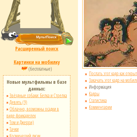
Расширенный поиск
Картинки на мобилку
(бесплатные)
Послать этот кадр как открыт
Закачать этот кадр на мобил
Новые мультфильмы в базе
Информация
данных:
Кадры
Звёздные собаки: Белка и Стрелка
Статистика
Девять (9)
Комментарии
Облачно, возможны осадки в
виде фрикаделек
Том и Джерри)
Тачки
Космический джэм