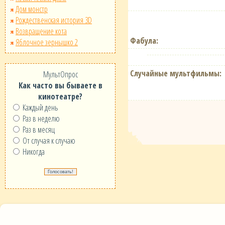
Дом монстр
Рождественская история 3D
Возвращение кота
Фабула:
Яблочное зернышко 2
Случайные мультфильмы:
МультОпрос
Как часто вы бываете в
кинотеатре?
Каждый день
Раз в неделю
Раз в месяц
От случая к случаю
Никогда