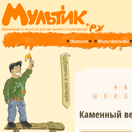
Новости
Мультфильмы
А
Б
О
П
Р
С
Каменный в