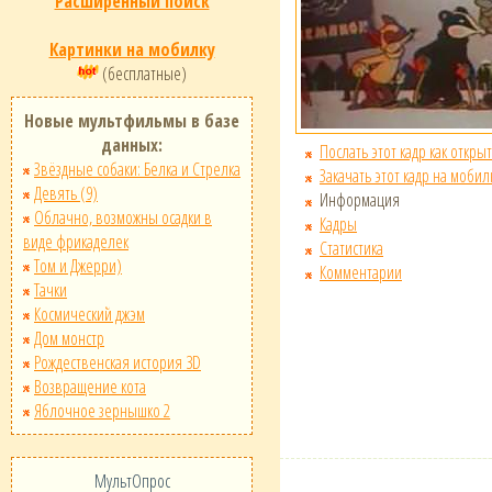
Расширенный поиск
Картинки на мобилку
(бесплатные)
Новые мультфильмы в базе
данных:
Послать этот кадр как открыт
Звёздные собаки: Белка и Стрелка
Закачать этот кадр на мобил
Девять (9)
Информация
Облачно, возможны осадки в
Кадры
виде фрикаделек
Статистика
Том и Джерри)
Комментарии
Тачки
Космический джэм
Дом монстр
Рождественская история 3D
Возвращение кота
Яблочное зернышко 2
МультОпрос