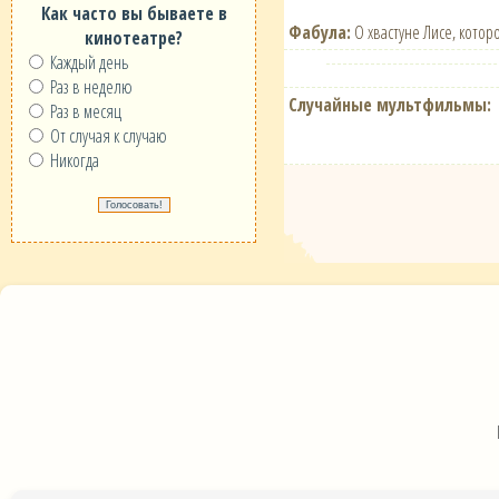
Как часто вы бываете в
Фабула:
О хвастуне Лисе, кото
кинотеатре?
Каждый день
Раз в неделю
Случайные мультфильмы:
Раз в месяц
От случая к случаю
Никогда