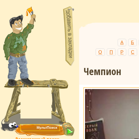
А
Б
О
П
Р
С
Чемпион