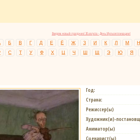
Введем новый праздник! 30 августа - День Мультипликации!
А
Б
В
Г
Д
Е
Ё
Ж
З
И
К
Л
М
Р
С
Т
У
Ф
Х
Ц
Ч
Ш
Щ
Э
Ю
Я
Год:
Страна:
Режиссер(ы)
Художник(и)-постановщ
Аниматор(ы)
Сценарист(ы)