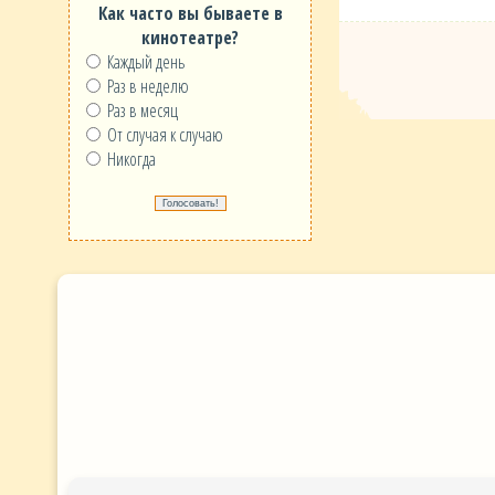
Как часто вы бываете в
кинотеатре?
Каждый день
Раз в неделю
Раз в месяц
От случая к случаю
Никогда