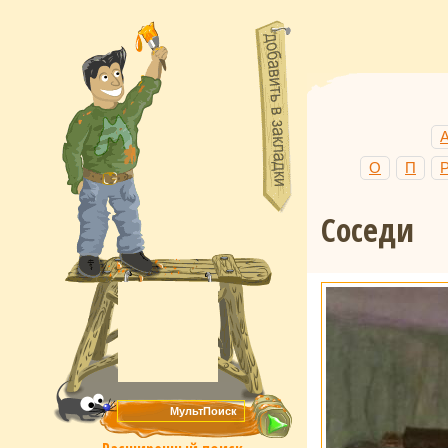
О
П
Соседи