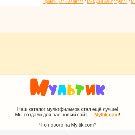
Провинциальная школа
/
Как мужья жён проучили
/
Мо
Наш каталог мультфильмов стал ещё лучше!
Мы создали для вас новый сайт —
Myltik.com
!
Что нового на Myltik.com?