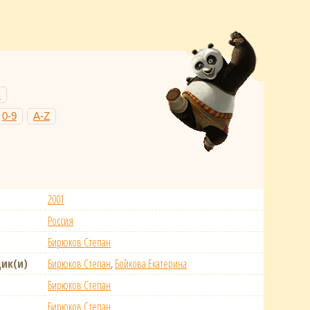
Н
0-9
A-Z
2001
Россия
Бирюков Степан
ик(и)
Бирюков Степан
,
Бойкова Екатерина
Бирюков Степан
Бирюков Степан