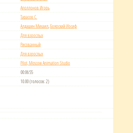
Аполлонов Игорь
Тарасов С.
Алдашин Михаил
,
Боярский Иосиф
Для взрослых
Рисованный
Для взрослых
Pilot, Moscow Animation Studio
00:06:55
10.00 (голосов: 2)