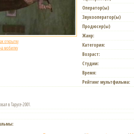
Оператор(ы)
Звукооператор(ы)
Продюсер(ы)
Жанр:
как открытку
Категория:
 на мобилку
Возраст:
Студии:
Время:
Рейтинг мультфильма:
вал в Тарусе-2001.
ильмы: