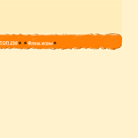
ТОП 250
Флеш игры