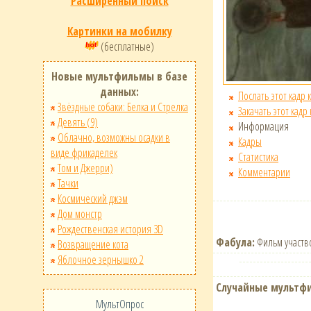
Расширенный поиск
Картинки на мобилку
(бесплатные)
Новые мультфильмы в базе
данных:
Послать этот кадр 
Звёздные собаки: Белка и Стрелка
Закачать этот кадр
Девять (9)
Информация
Облачно, возможны осадки в
Кадры
виде фрикаделек
Статистика
Том и Джерри)
Комментарии
Тачки
Космический джэм
Дом монстр
Рождественская история 3D
Фабула:
Фильм участво
Возвращение кота
Яблочное зернышко 2
Случайные мультф
МультОпрос