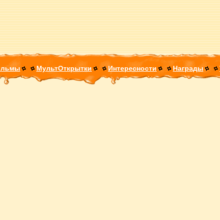
ильмы
МультОткрытки
Интересности
Награды